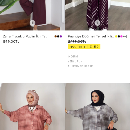
Zaira Fiyonklu Poplin İkili Takım Mürdüm
Puantiye Düğmeli Tensel İkili Takım Bordo
+4
899,00TL
2.199,00TL
%-59
899,00TL
İNDIRIM
YENI ÜRÜN
TÜKENMEK ÜZERE