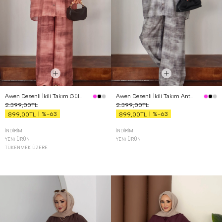
Awen Desenli İkili Takım Gül Kurusu
Awen Desenli İkili Takım Antrasit
2.399,00TL
2.399,00TL
%-63
%-63
899,00TL
899,00TL
İNDIRIM
İNDIRIM
YENI ÜRÜN
YENI ÜRÜN
TÜKENMEK ÜZERE