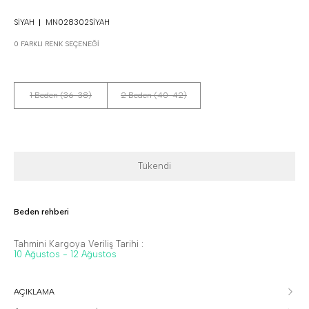
SIYAH
MN028302SIYAH
0 FARKLI RENK SEÇENEĞI
1 Beden (36-38)
2 Beden (40-42)
Tükendi
Beden rehberi
Tahmini Kargoya Veriliş Tarihi :
10 Ağustos - 12 Ağustos
AÇIKLAMA