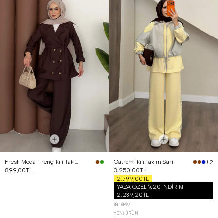
Fresh Modal Trenç İkili Takım Kahverengi
Qatrem İkili Takım Sarı
+2
899,00TL
3.250,00TL
2.799,00TL
YAZA ÖZEL %20 İNDİRİM
2.239,20TL
İNDIRIM
YENI ÜRÜN