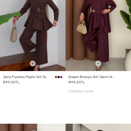
Zaira Fiyonklu Poplin İkili Takım Kahverengi
Dream Bronşlu İkili Takım Mürdüm
899,00TL
899,00TL
TÜKENMEK ÜZERE