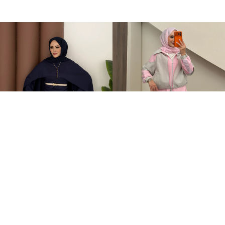
Elegant Tasarım Oysh İkili Takım Lacivert
Qatrem İkili Takım Pembe
+1
+2
599,00TL
3.250,00TL
2.799,00TL