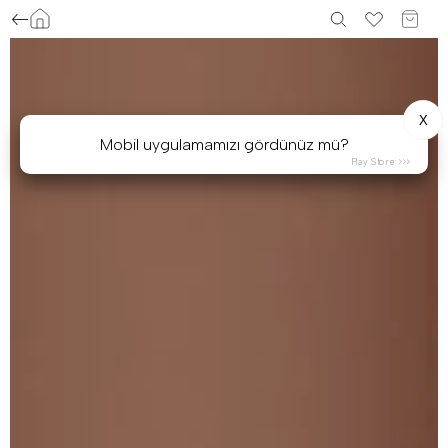
X
Mobil uygulamamızı gördünüz mü?
Play Store >>>