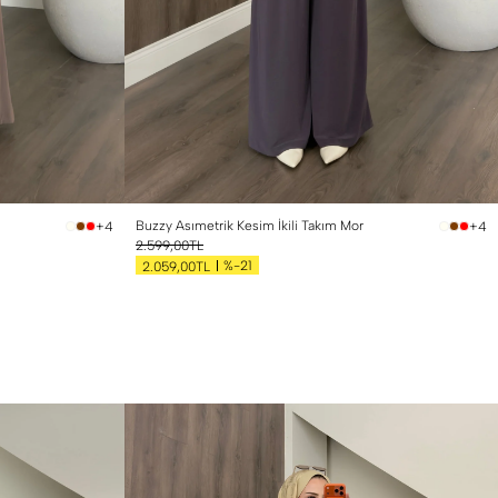
n
Buzzy Asımetrik Kesim İkili Takım Mor
+4
+4
2.599,00TL
%-21
2.059,00TL