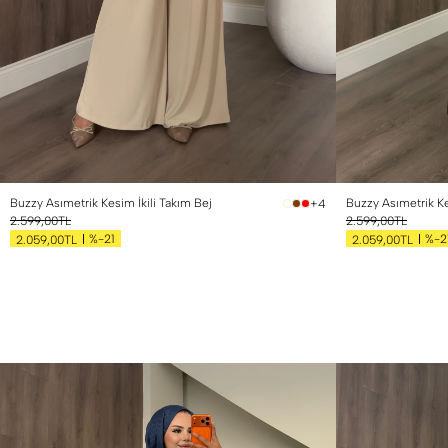
Buzzy Asımetrik Kesim İkili Takım Bej
Buzzy Asımetrik Ke
+4
2.599,00TL
2.599,00TL
%-21
%-2
2.059,00TL
2.059,00TL