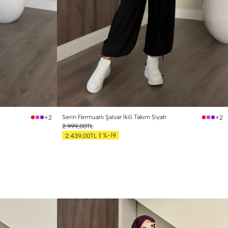
1 Beden (36-38)
2 Beden (40-42)
Serin Fermuarlı Şalvar İkili Takım Siyah
+2
+2
2.999,00TL
%-19
2.439,00TL