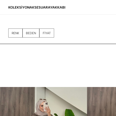
KOLEKSİYON
AKSESUAR
AYAKKABI
RENK
BEDEN
FİYAT