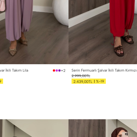
 Beden (40-42)
1 Beden (36-38)
2 Beden (40-42)
ar İkili Takım Lila
Serin Fermuarlı Şalvar İkili Takım Kırmızı
+2
2.999,00TL
9
%-19
2.439,00TL