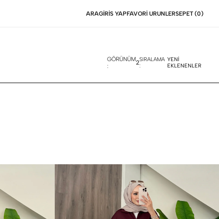
ARA
GIRIS YAP
FAVORI URUNLER
SEPET (
0
)
GÖRÜNÜM
SIRALAMA
YENİ
2
:
:
EKLENENLER