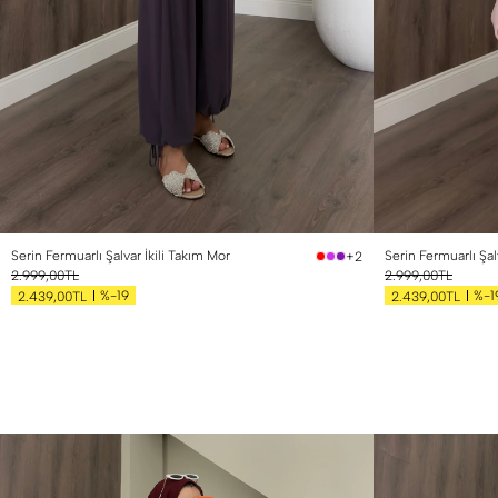
1 Beden (36-38)
2 Beden (40-42)
1 Beden (36-38)
2
Serin Fermuarlı Şalvar İkili Takım Mor
Serin Fermuarlı Şalv
+2
2.999,00TL
2.999,00TL
%-19
%-1
2.439,00TL
2.439,00TL