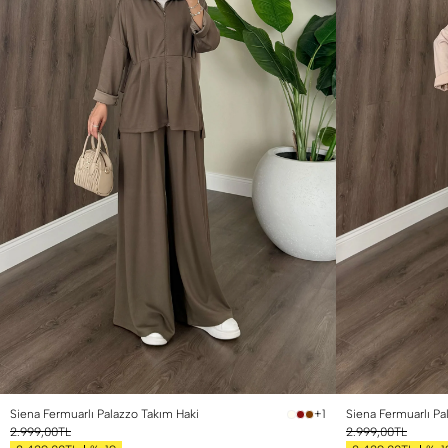
Siena Fermuarlı Palazzo Takım Haki
Siena Fermuarlı Pa
+1
2.999,00TL
2.999,00TL