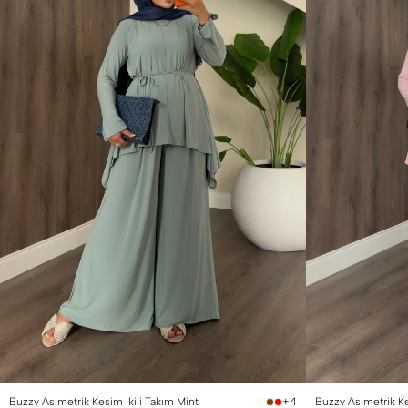
1 Beden (36-38)
2 Beden (40-42)
1 Beden (36-38)
2
Buzzy Asımetrik Kesim İkili Takım Mint
Buzzy Asımetrik K
+4