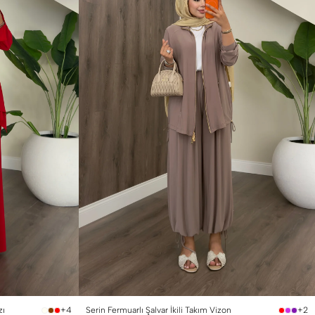
1 Beden (36-38)
2 Beden (40-42)
zı
Serin Fermuarlı Şalvar İkili Takım Vizon
+4
+2