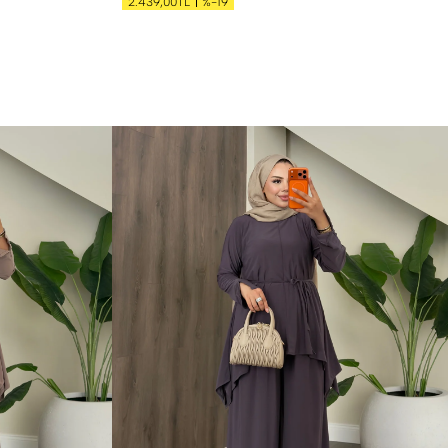
%-19
2.439,00TL
S
M
L
XL