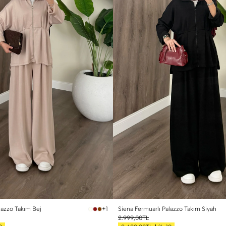
lazzo Takım Bej
Siena Fermuarlı Palazzo Takım Siyah
+1
2.999,00TL