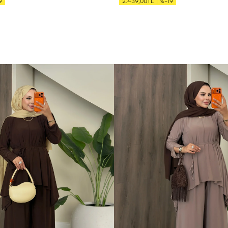
9
%-19
2.439,00TL
S
M
L
XL