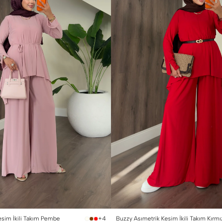
 Beden (40-42)
1 Beden (36-38)
2 Beden (40-42)
esim İkili Takım Pembe
Buzzy Asımetrik Kesim İkili Takım Kırmı
+4