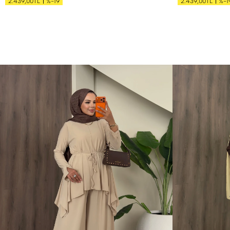
%-19
%-1
2.439,00TL
2.439,00TL
S
M
L
XL
S
M
L
XL