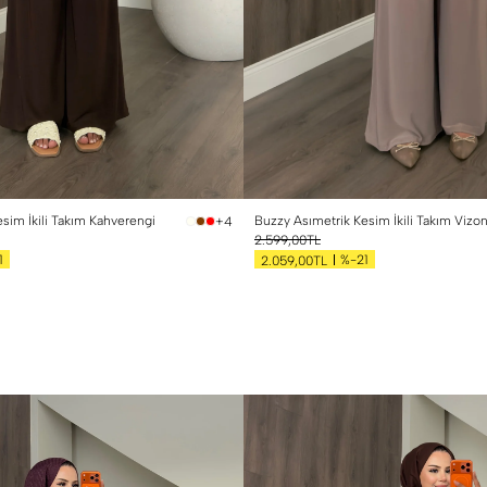
sim İkili Takım Kahverengi
Buzzy Asımetrik Kesim İkili Takım Vizo
+4
2.599,00TL
1
%-21
2.059,00TL