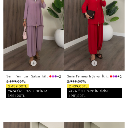
Serin Fermuarlı Şalvar İkili Takım Lila
Serin Fermuarlı Şalvar İkili Takım Kırmızı
+2
+2
2.999,00TL
2.999,00TL
2.439,00TL
2.439,00TL
YAZA ÖZEL %20 İNDİRİM
YAZA ÖZEL %20 İNDİRİM
1.951,20TL
1.951,20TL