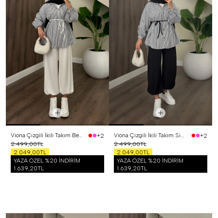
Viona Çizgili İkili Takım Beyaz
Viona Çizgili İkili Takım Siyah
+2
+2
2.499,00TL
2.499,00TL
2.049,00TL
2.049,00TL
YAZA ÖZEL %20 İNDİRİM
YAZA ÖZEL %20 İNDİRİM
1.639,20TL
1.639,20TL