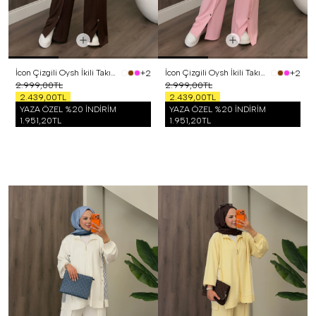
İcon Çizgili Oysh İkili Takım Kahverengi
İcon Çizgili Oysh İkili Takım Pembe
+2
+2
2.999,00TL
2.999,00TL
2.439,00TL
2.439,00TL
YAZA ÖZEL %20 İNDİRİM
YAZA ÖZEL %20 İNDİRİM
1.951,20TL
1.951,20TL