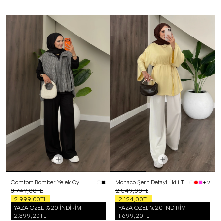
Comfort Bomber Yelek Oysh Üçlü Takım Siyah
Monaco Şerit Detaylı İkili Takım Sarı
+2
3.749,00TL
2.549,00TL
2.999,00TL
2.124,00TL
YAZA ÖZEL %20 İNDİRİM
YAZA ÖZEL %20 İNDİRİM
2.399,20TL
1.699,20TL