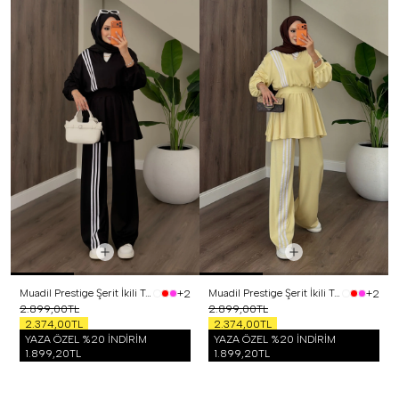
Muadil Prestige Şerit İkili Takım Siyah
Muadil Prestige Şerit İkili Takım Sarı
+2
+2
2.899,00TL
2.899,00TL
2.374,00TL
2.374,00TL
YAZA ÖZEL %20 İNDİRİM
YAZA ÖZEL %20 İNDİRİM
1.899,20TL
1.899,20TL