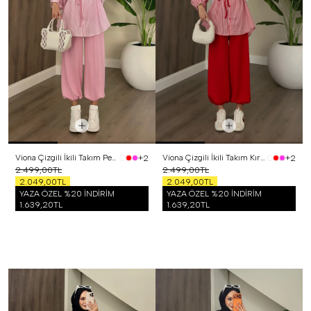
Viona Çizgili İkili Takım Pembe
Viona Çizgili İkili Takım Kırmızı
+2
+2
2.499,00TL
2.499,00TL
2.049,00TL
2.049,00TL
YAZA ÖZEL %20 İNDİRİM
YAZA ÖZEL %20 İNDİRİM
1.639,20TL
1.639,20TL