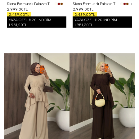
Siena Fermuarlı Palazzo Takım Siyah
Siena Fermuarlı Palazzo Takım Bordo
+1
+1
2.999,00TL
2.999,00TL
2.439,00TL
2.439,00TL
YAZA ÖZEL %20 İNDİRİM
YAZA ÖZEL %20 İNDİRİM
1.951,20TL
1.951,20TL