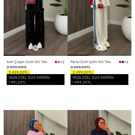
İcon Çizgili Oysh İkili Takım Siyah
Parla Oysh Işıltılı İkili Takım Beyaz
+2
+3
2.999,00TL
3.449,00TL
2.439,00TL
2.499,00TL
YAZA ÖZEL %20 İNDİRİM
YAZA ÖZEL %20 İNDİRİM
1.951,20TL
1.999,20TL