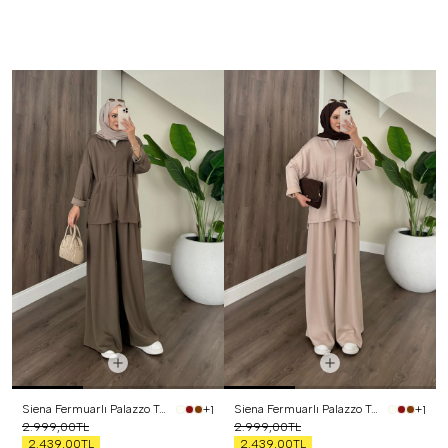
Siena Fermuarlı Palazzo Takım Haki
Siena Fermuarlı Palazzo Takım Bej
+1
+1
2.999,00TL
2.999,00TL
2.439,00TL
2.439,00TL