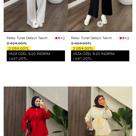
Relax Tünel Detaylı Takım Beyaz
Relax Tünel Detaylı Takım Siyah
+2
+2
2.469,00TL
2.469,00TL
2.059,00TL
2.059,00TL
YAZA ÖZEL %20 İNDİRİM
YAZA ÖZEL %20 İNDİRİM
1.647,20TL
1.647,20TL