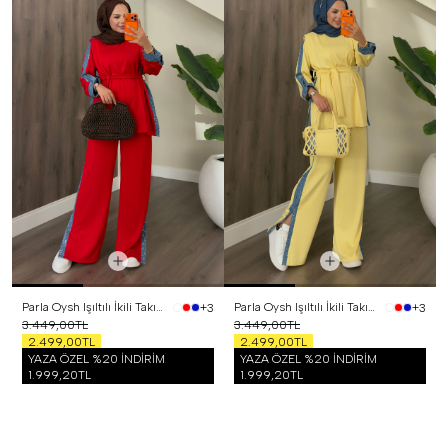
Parla Oysh Işıltılı İkili Takım Kırmızı
Parla Oysh Işıltılı İkili Takım Sarı
+3
+3
3.449,00TL
3.449,00TL
2.499,00TL
2.499,00TL
YAZA ÖZEL %20 İNDİRİM
YAZA ÖZEL %20 İNDİRİM
1.999,20TL
1.999,20TL