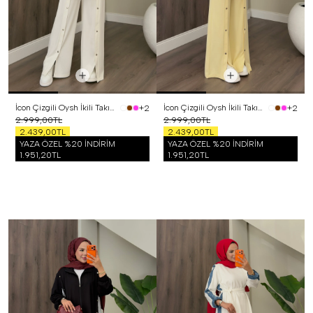
İcon Çizgili Oysh İkili Takım Beyaz
İcon Çizgili Oysh İkili Takım Sarı
+2
+2
2.999,00TL
2.999,00TL
2.439,00TL
2.439,00TL
YAZA ÖZEL %20 İNDİRİM
YAZA ÖZEL %20 İNDİRİM
1.951,20TL
1.951,20TL