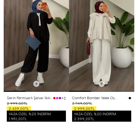
Serin Fermuarlı Şalvar İkili Takım Siyah
Comfort Bomber Yelek Oysh Üçlü Takım Beyaz
+2
2.999,00TL
3.749,00TL
2.439,00TL
2.999,00TL
YAZA ÖZEL %20 İNDİRİM
YAZA ÖZEL %20 İNDİRİM
1.951,20TL
2.399,20TL