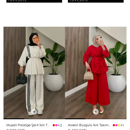
1.899,20TL
1.899,20TL
Muadil Prestige Şerit İkili Takım Beyaz
Awelin Büzgülü İkili Takım Kırmızı
+2
+1