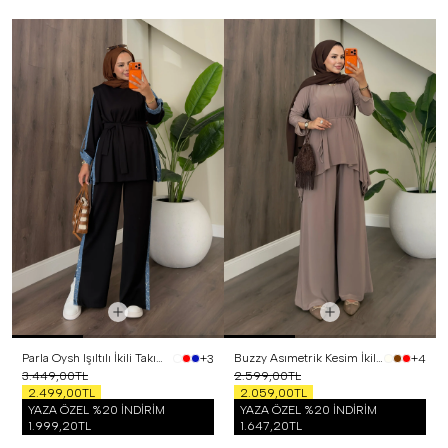
Parla Oysh Işıltılı İkili Takım Siyah
Buzzy Asımetrik Kesim İkili Takım Vizon
+3
+4
3.449,00TL
2.599,00TL
2.499,00TL
2.059,00TL
YAZA ÖZEL %20 İNDİRİM
YAZA ÖZEL %20 İNDİRİM
1.999,20TL
1.647,20TL