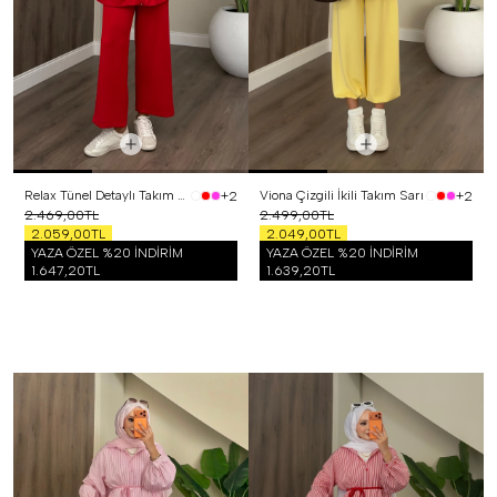
Relax Tünel Detaylı Takım Kırmızı
Viona Çizgili İkili Takım Sarı
+2
+2
2.469,00TL
2.499,00TL
2.059,00TL
2.049,00TL
YAZA ÖZEL %20 İNDİRİM
YAZA ÖZEL %20 İNDİRİM
1.647,20TL
1.639,20TL