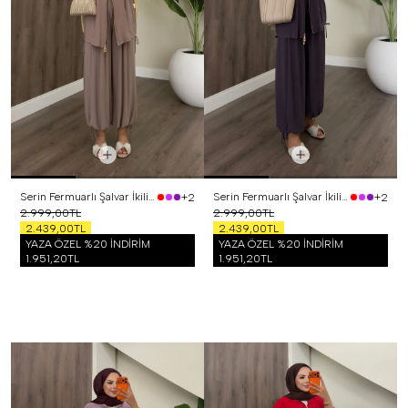
Serin Fermuarlı Şalvar İkili Takım Vizon
Serin Fermuarlı Şalvar İkili Takım Mor
+2
+2
2.999,00TL
2.999,00TL
2.439,00TL
2.439,00TL
YAZA ÖZEL %20 İNDİRİM
YAZA ÖZEL %20 İNDİRİM
1.951,20TL
1.951,20TL