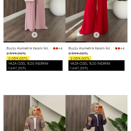
Buzzy Asımetrik Kesim İkili Takım Pembe
Buzzy Asımetrik Kesim İkili Takım Kırmızı
+4
+4
2.599,00TL
2.599,00TL
2.059,00TL
2.059,00TL
YAZA ÖZEL %20 İNDİRİM
YAZA ÖZEL %20 İNDİRİM
1.647,20TL
1.647,20TL