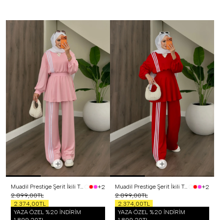
Muadil Prestige Şerit İkili Takım Pembe
Muadil Prestige Şerit İkili Takım Kırmızı
+2
+2
2.899,00TL
2.899,00TL
2.374,00TL
2.374,00TL
YAZA ÖZEL %20 İNDİRİM
YAZA ÖZEL %20 İNDİRİM