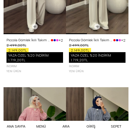
Piccola Gömlek İkili Takım Siyah
Piccola Gömlek İkili Takım Sarı
+2
+2
2.499,00TL
2.499,00TL
2.149,00TL
2.149,00TL
YAZA ÖZEL %20 İNDİRİM
YAZA ÖZEL %20 İNDİRİM
1.719,20TL
1.719,20TL
İNDIRIM
İNDIRIM
YENI ÜRÜN
YENI ÜRÜN
ANA SAYFA
MENÜ
ARA
GİRİŞ
SEPET