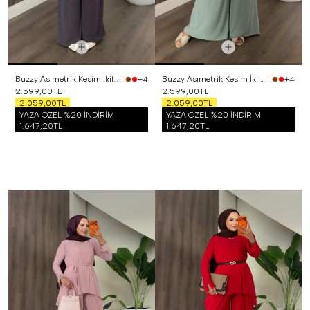
Buzzy Asımetrik Kesim İkili Takım Mor
Buzzy Asımetrik Kesim İkili Takım Mint
+4
+4
2.599,00TL
2.599,00TL
2.059,00TL
2.059,00TL
YAZA ÖZEL %20 İNDİRİM
YAZA ÖZEL %20 İNDİRİM
1.647,20TL
1.647,20TL