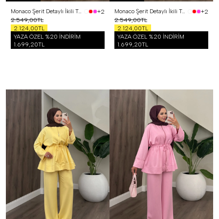
Monaco Şerit Detaylı İkili Takım Siyah
Monaco Şerit Detaylı İkili Takım Beyaz
+2
+2
2.549,00TL
2.549,00TL
2.124,00TL
2.124,00TL
YAZA ÖZEL %20 İNDİRİM
YAZA ÖZEL %20 İNDİRİM
1.699,20TL
1.699,20TL