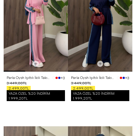
Parla Oysh Işıltılı İkili Takım Pembe
Parla Oysh Işıltılı İkili Takım Lacivert
+3
+3
3.449,00TL
3.449,00TL
2.499,00TL
2.499,00TL
YAZA ÖZEL %20 İNDİRİM
YAZA ÖZEL %20 İNDİRİM
1.999,20TL
1.999,20TL