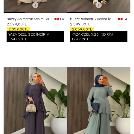
Buzzy Asımetrik Kesim İkili Takım Bej
Buzzy Asımetrik Kesim İkili Takım Kahverengi
+4
+4
2.599,00TL
2.599,00TL
2.059,00TL
2.059,00TL
YAZA ÖZEL %20 İNDİRİM
YAZA ÖZEL %20 İNDİRİM
1.647,20TL
1.647,20TL