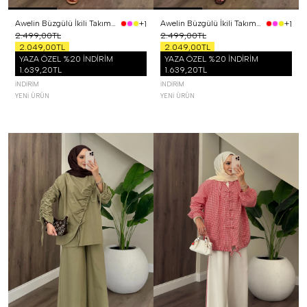
Awelin Büzgülü İkili Takım Pembe
Awelin Büzgülü İkili Takım Sarı
+1
+1
2.499,00TL
2.499,00TL
2.049,00TL
2.049,00TL
YAZA ÖZEL %20 İNDİRİM
YAZA ÖZEL %20 İNDİRİM
1.639,20TL
1.639,20TL
İNDIRIM
İNDIRIM
YENI ÜRÜN
YENI ÜRÜN