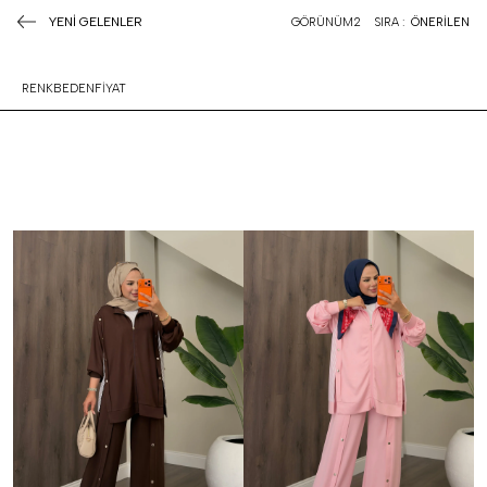
YENİ GELENLER
GÖRÜNÜM
2
SIRA :
ÖNERİLEN
RENK
BEDEN
FİYAT