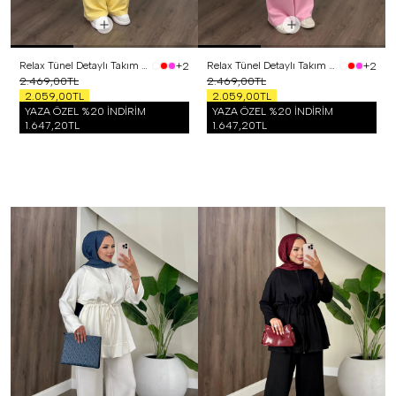
Relax Tünel Detaylı Takım Sarı
Relax Tünel Detaylı Takım Pembe
+2
+2
2.469,00TL
2.469,00TL
2.059,00TL
2.059,00TL
YAZA ÖZEL %20 İNDİRİM
YAZA ÖZEL %20 İNDİRİM
1.647,20TL
1.647,20TL