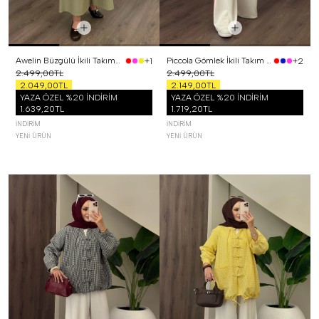
Awelin Büzgülü İkili Takım Yeşil
Piccola Gömlek İkili Takım Kırmızı
+1
+2
2.499,00TL
2.499,00TL
2.049,00TL
2.149,00TL
YAZA ÖZEL %20 İNDİRİM
YAZA ÖZEL %20 İNDİRİM
1.639,20TL
1.719,20TL
İNDIRIM
İNDIRIM
YENI ÜRÜN
YENI ÜRÜN