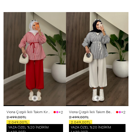
Viona Çizgili İkili Takım Kırmızı
Viona Çizgili İkili Takım Beyaz
+2
+2
2.499,00TL
2.499,00TL
2.049,00TL
2.049,00TL
YAZA ÖZEL %20 İNDİRİM
YAZA ÖZEL %20 İNDİRİM