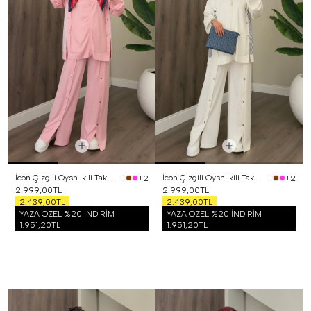
İcon Çizgili Oysh İkili Takım Pembe
İcon Çizgili Oysh İkili Takım Beyaz
+2
+2
2.999,00TL
2.999,00TL
2.439,00TL
2.439,00TL
YAZA ÖZEL %20 İNDİRİM
YAZA ÖZEL %20 İNDİRİM
1.951,20TL
1.951,20TL