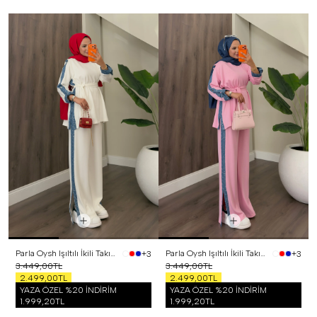
Parla Oysh Işıltılı İkili Takım Beyaz
Parla Oysh Işıltılı İkili Takım Pembe
+3
+3
3.449,00TL
3.449,00TL
2.499,00TL
2.499,00TL
YAZA ÖZEL %20 İNDİRİM
YAZA ÖZEL %20 İNDİRİM
1.999,20TL
1.999,20TL