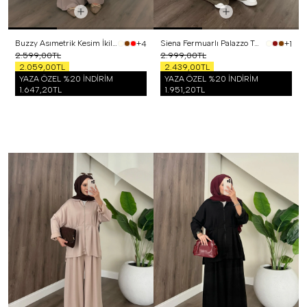
Buzzy Asımetrik Kesim İkili Takım Vizon
Siena Fermuarlı Palazzo Takım Haki
+4
+1
2.599,00TL
2.999,00TL
2.059,00TL
2.439,00TL
YAZA ÖZEL %20 İNDİRİM
YAZA ÖZEL %20 İNDİRİM
1.647,20TL
1.951,20TL