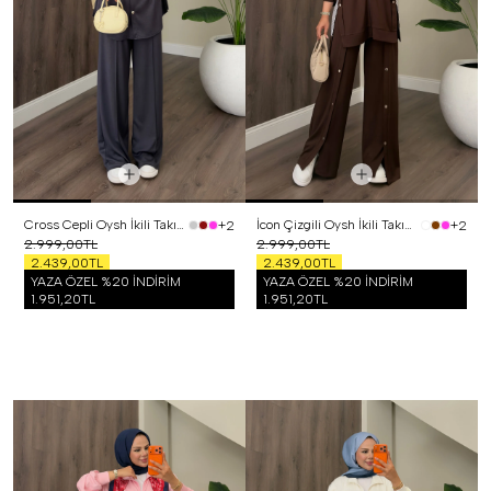
Cross Cepli Oysh İkili Takım Antrasit
İcon Çizgili Oysh İkili Takım Kahverengi
+2
+2
2.999,00TL
2.999,00TL
2.439,00TL
2.439,00TL
YAZA ÖZEL %20 İNDİRİM
YAZA ÖZEL %20 İNDİRİM
1.951,20TL
1.951,20TL