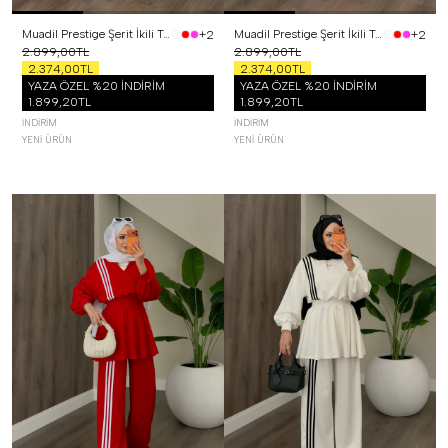
Muadil Prestige Şerit İkili Takım Sarı
Muadil Prestige Şerit İkili Takım Pembe
+2
+2
2.899,00TL
2.899,00TL
2.374,00TL
2.374,00TL
YAZA ÖZEL %20 İNDİRİM
YAZA ÖZEL %20 İNDİRİM
1.899,20TL
1.899,20TL
İNDIRIM
İNDIRIM
YENI ÜRÜN
YENI ÜRÜN