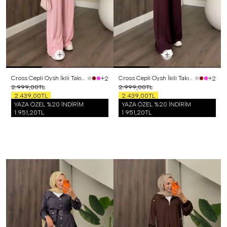
Cross Cepli Oysh İkili Takım Pembe
Cross Cepli Oysh İkili Takım Bordo
+2
+2
2.999,00TL
2.999,00TL
2.439,00TL
2.439,00TL
YAZA ÖZEL %20 İNDİRİM
YAZA ÖZEL %20 İNDİRİM
1.951,20TL
1.951,20TL