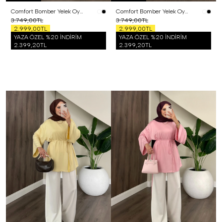
Comfort Bomber Yelek Oysh Üçlü Takım Beyaz
Comfort Bomber Yelek Oysh Üçlü Takım Siyah
3.749,00TL
3.749,00TL
2.999,00TL
2.999,00TL
YAZA ÖZEL %20 İNDİRİM
YAZA ÖZEL %20 İNDİRİM
2.399,20TL
2.399,20TL