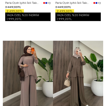
Parla Oysh Işıltılı İkili Takım Sarı
Parla Oysh Işıltılı İkili Takım Siyah
+3
+3
3.449,00TL
3.449,00TL
2.499,00TL
2.499,00TL
YAZA ÖZEL %20 İNDİRİM
YAZA ÖZEL %20 İNDİRİM
1.999,20TL
1.999,20TL