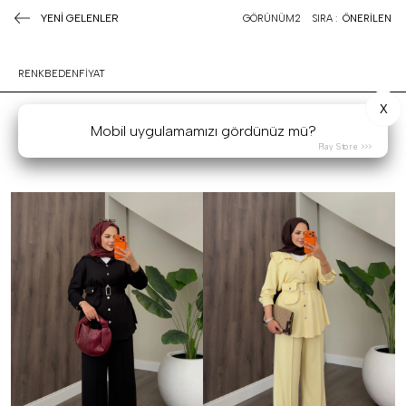
YENİ GELENLER
GÖRÜNÜM
2
SIRA :
ÖNERİLEN
RENK
BEDEN
FİYAT
X
Mobil uygulamamızı gördünüz mü?
Play Store >>>