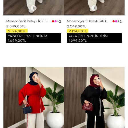
Monaco Şerit Detaylı İkili Takım Sarı
Monaco Şerit Detaylı İkili Takım Pembe
+2
+2
2.549,00TL
2.549,00TL
2.124,00TL
2.124,00TL
YAZA ÖZEL %20 İNDİRİM
YAZA ÖZEL %20 İNDİRİM
1.699,20TL
1.699,20TL