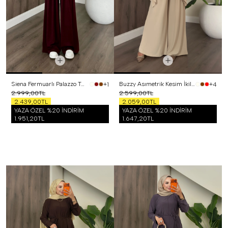
Siena Fermuarlı Palazzo Takım Bordo
Buzzy Asımetrik Kesim İkili Takım Bej
+1
+4
2.999,00TL
2.599,00TL
2.439,00TL
2.059,00TL
YAZA ÖZEL %20 İNDİRİM
YAZA ÖZEL %20 İNDİRİM
1.951,20TL
1.647,20TL