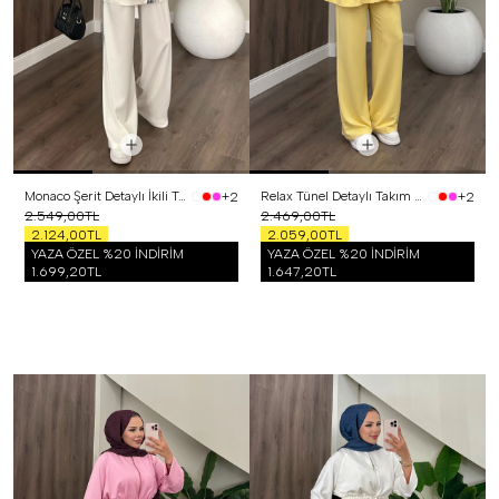
Monaco Şerit Detaylı İkili Takım Beyaz
Relax Tünel Detaylı Takım Sarı
+2
+2
2.549,00TL
2.469,00TL
2.124,00TL
2.059,00TL
YAZA ÖZEL %20 İNDİRİM
YAZA ÖZEL %20 İNDİRİM
1.699,20TL
1.647,20TL