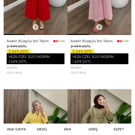
Awelin Büzgülü İkili Takım Kırmızı
Awelin Büzgülü İkili Takım Pembe
+1
+1
2.499,00TL
2.499,00TL
2.049,00TL
2.049,00TL
YAZA ÖZEL %20 İNDİRİM
YAZA ÖZEL %20 İNDİRİM
1.639,20TL
1.639,20TL
İNDIRIM
İNDIRIM
YENI ÜRÜN
YENI ÜRÜN
ANA SAYFA
MENÜ
ARA
GİRİŞ
SEPET