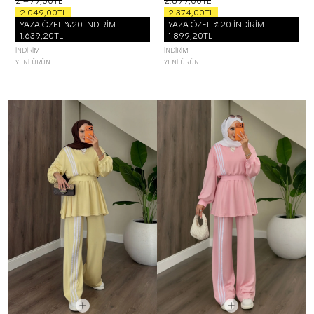
2.499,00TL
2.899,00TL
2.049,00TL
2.374,00TL
YAZA ÖZEL %20 İNDİRİM
YAZA ÖZEL %20 İNDİRİM
1.639,20TL
1.899,20TL
İNDIRIM
İNDIRIM
YENI ÜRÜN
YENI ÜRÜN