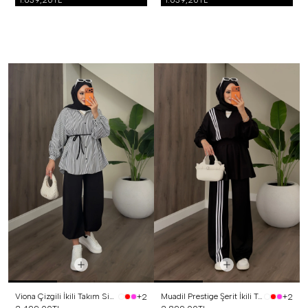
1.639,20TL
1.639,20TL
Viona Çizgili İkili Takım Siyah
Muadil Prestige Şerit İkili Takım Siyah
+2
+2