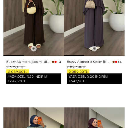
Buzzy Asımetrik Kesim İkili Takım Kahverengi
Buzzy Asımetrik Kesim İkili Takım Mor
+4
+4
2.599,00TL
2.599,00TL
2.059,00TL
2.059,00TL
YAZA ÖZEL %20 İNDİRİM
YAZA ÖZEL %20 İNDİRİM
1.647,20TL
1.647,20TL