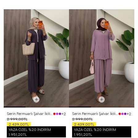
Serin Fermuarlı Şalvar İkili Takım Mor
Serin Fermuarlı Şalvar İkili Takım Lila
+2
+2
2.999,00TL
2.999,00TL
2.439,00TL
2.439,00TL
YAZA ÖZEL %20 İNDİRİM
YAZA ÖZEL %20 İNDİRİM
1.951,20TL
1.951,20TL