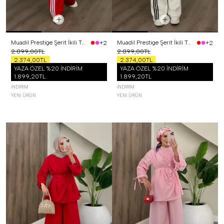
Muadil Prestige Şerit İkili Takım Kırmızı
Muadil Prestige Şerit İkili Takım Beyaz
+2
+2
2.899,00TL
2.899,00TL
2.374,00TL
2.374,00TL
YAZA ÖZEL %20 İNDİRİM
YAZA ÖZEL %20 İNDİRİM
1.899,20TL
1.899,20TL
İNDIRIM
İNDIRIM
YENI ÜRÜN
YENI ÜRÜN