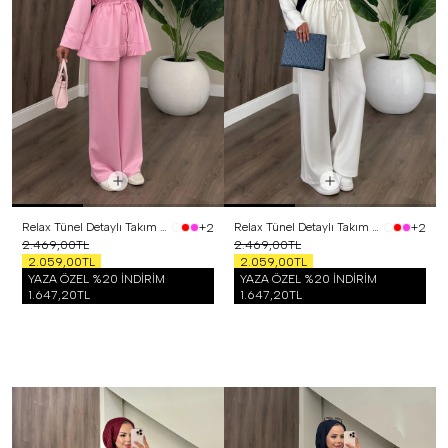
Relax Tünel Detaylı Takım Pembe
Relax Tünel Detaylı Takım Beyaz
+2
+2
2.469,00TL
2.469,00TL
2.059,00TL
2.059,00TL
YAZA ÖZEL %20 İNDİRİM
YAZA ÖZEL %20 İNDİRİM
1.647,20TL
1.647,20TL