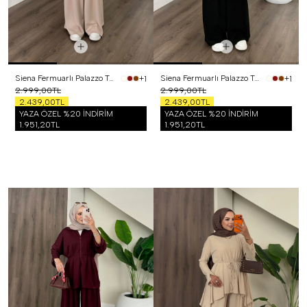
Siena Fermuarlı Palazzo Takım Bej
Siena Fermuarlı Palazzo Takım Siyah
+1
+1
2.999,00TL
2.999,00TL
2.439,00TL
2.439,00TL
YAZA ÖZEL %20 İNDİRİM
YAZA ÖZEL %20 İNDİRİM
1.951,20TL
1.951,20TL