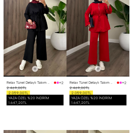
Relax Tünel Detaylı Takım Siyah
Relax Tünel Detaylı Takım Kırmızı
+2
+2
2.469,00TL
2.469,00TL
2.059,00TL
2.059,00TL
YAZA ÖZEL %20 İNDİRİM
YAZA ÖZEL %20 İNDİRİM
1.647,20TL
1.647,20TL