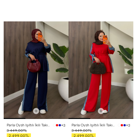
Parla Oysh Işıltılı İkili Takım Lacivert
Parla Oysh Işıltılı İkili Takım Kırmızı
+3
+3
3.449,00TL
3.449,00TL
2.499,00TL
2.499,00TL