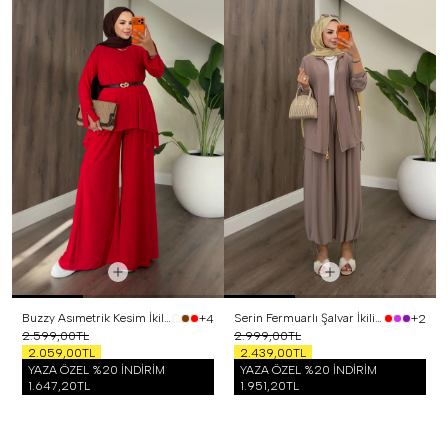
Buzzy Asımetrik Kesim İkili Takım Kırmızı
Serin Fermuarlı Şalvar İkili Takım Vizon
+4
+2
2.599,00TL
2.999,00TL
2.059,00TL
2.439,00TL
YAZA ÖZEL %20 İNDİRİM
YAZA ÖZEL %20 İNDİRİM
1.647,20TL
1.951,20TL