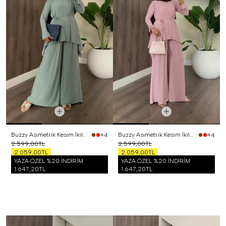
Buzzy Asımetrik Kesim İkili Takım Mint
Buzzy Asımetrik Kesim İkili Takım Pembe
+4
+4
2.599,00TL
2.599,00TL
2.059,00TL
2.059,00TL
YAZA ÖZEL %20 İNDİRİM
YAZA ÖZEL %20 İNDİRİM
1.647,20TL
1.647,20TL