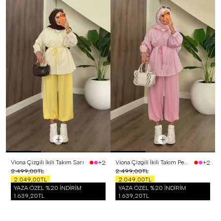
Viona Çizgili İkili Takım Sarı
Viona Çizgili İkili Takım Pembe
+2
+2
2.499,00TL
2.499,00TL
2.049,00TL
2.049,00TL
YAZA ÖZEL %20 İNDİRİM
YAZA ÖZEL %20 İNDİRİM
1.639,20TL
1.639,20TL