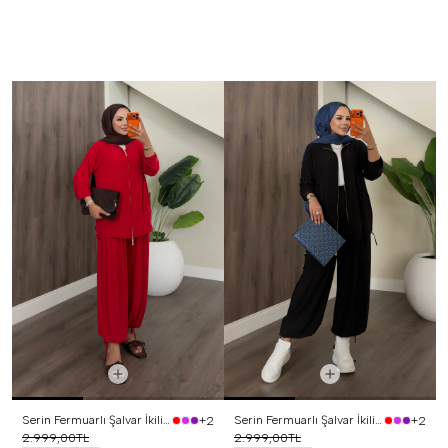
Serin Fermuarlı Şalvar İkili Takım Kırmızı
Serin Fermuarlı Şalvar İkili Takım Siyah
+2
+2
2.999,00TL
2.999,00TL