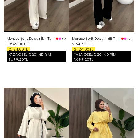
Monaco Şerit Detaylı İkili Takım Kırmızı
Monaco Şerit Detaylı İkili Takım Siyah
+2
+2
2.549,00TL
2.549,00TL
2.124,00TL
2.124,00TL
YAZA ÖZEL %20 İNDİRİM
YAZA ÖZEL %20 İNDİRİM
1.699,20TL
1.699,20TL