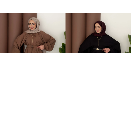
Casual Modal Kemerli İkili Takım Kahverengi
Elegant Tasarım Oysh İkili Takım Siyah
+1
899,00TL
599,00TL