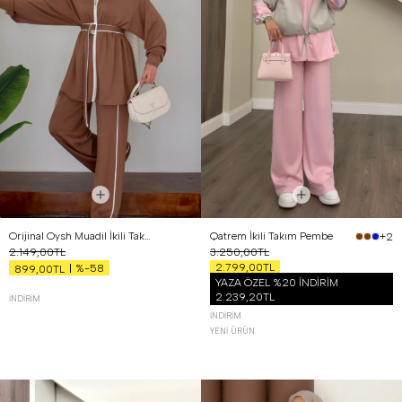
Orijinal Oysh Muadil İkili Takım Kahverengi
Qatrem İkili Takım Pembe
+2
2.149,00TL
3.250,00TL
2.799,00TL
%-58
899,00TL
YAZA ÖZEL %20 İNDİRİM
2.239,20TL
İNDIRIM
İNDIRIM
YENI ÜRÜN