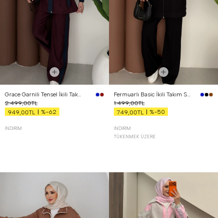
Grace Garnili Tensel İkili Takım Bordo
Fermuarlı Basic İkili Takım Siyah
2.499,00TL
1.499,00TL
%-62
%-50
949,00TL
749,00TL
İNDIRIM
İNDIRIM
TÜKENMEK ÜZERE