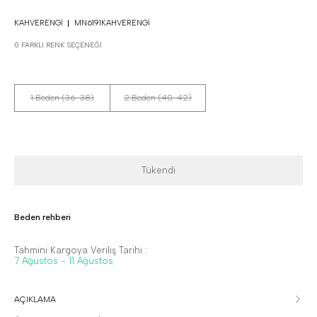
KAHVERENGI
MN6191KAHVERENGI
0 FARKLI RENK SEÇENEĞI
1 Beden (36-38)
2 Beden (40-42)
Tükendi
Beden rehberi
Tahmini Kargoya Veriliş Tarihi :
7 Ağustos - 11 Ağustos
AÇIKLAMA