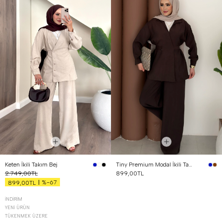
Keten İkili Takım Bej
Tiny Premium Modal İkili Takım Kahverengi
2.749,00TL
899,00TL
%-67
899,00TL
İNDIRIM
YENI ÜRÜN
TÜKENMEK ÜZERE