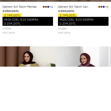
Qatrem İkili Takım Pembe
Qatrem İkili Takım Sarı
+2
+2
3.250,00TL
3.250,00TL
2.799,00TL
2.799,00TL
YAZA ÖZEL %20 İNDİRİM
YAZA ÖZEL %20 İNDİRİM
2.239,20TL
2.239,20TL
İNDIRIM
İNDIRIM
YENI ÜRÜN
YENI ÜRÜN