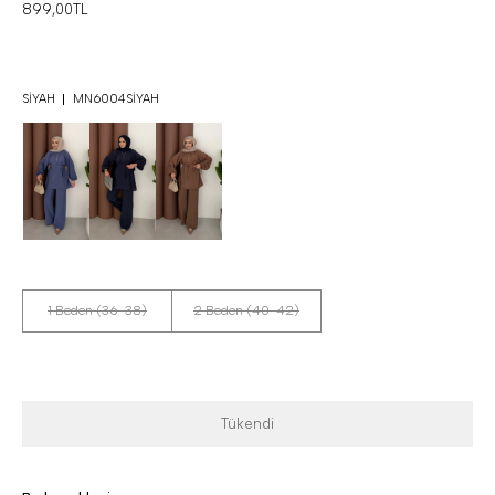
899,00TL
SIYAH
MN6004SIYAH
1 Beden (36-38)
2 Beden (40-42)
Tükendi