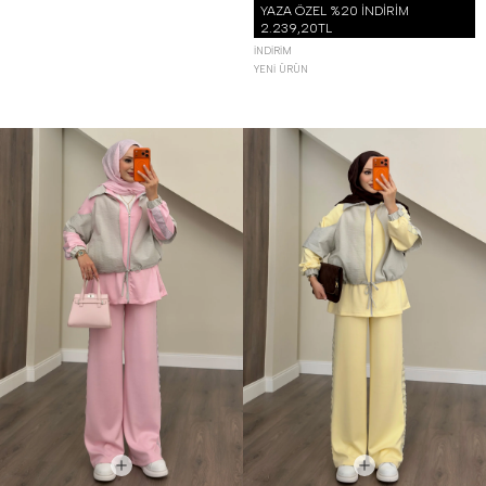
YAZA ÖZEL %20 İNDİRİM
2.239,20TL
İNDIRIM
YENI ÜRÜN