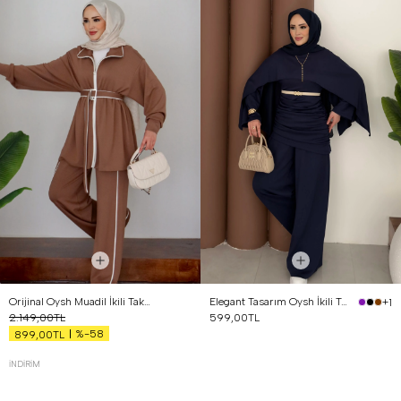
Orijinal Oysh Muadil İkili Takım Kahverengi
Elegant Tasarım Oysh İkili Takım Lacivert
+1
2.149,00TL
599,00TL
%-58
899,00TL
İNDIRIM