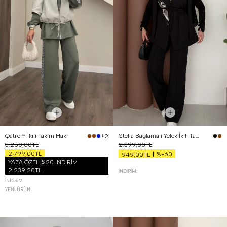
Qatrem İkili Takım Haki
Stella Bağlamalı Yelek İkili Takım Siyah
+2
3.250,00TL
2.399,00TL
2.799,00TL
%-60
949,00TL
YAZA ÖZEL %20 İNDİRİM
2.239,20TL
İNDIRIM
İNDIRIM
YENI ÜRÜN