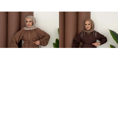
Casual Modal Kemerli İkili Takım Kahverengi
Swaroski Taşlı İkili Takım Kahverengi
899,00TL
749,00TL