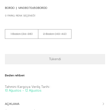
BORDO
MN08070650BORDO
0 FARKLI RENK SEÇENEĞI
1 Beden (36-38)
2 Beden (40-42)
Tükendi
Beden rehberi
Tahmini Kargoya Veriliş Tarihi :
10 Ağustos - 12 Ağustos
AÇIKLAMA