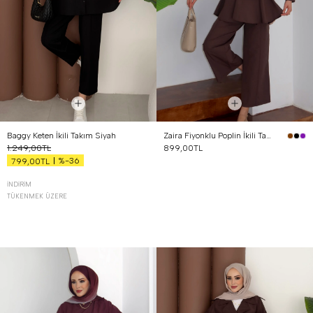
Baggy Keten İkili Takım Siyah
Zaira Fiyonklu Poplin İkili Takım Kahverengi
1.249,00TL
899,00TL
%-36
799,00TL
İNDIRIM
TÜKENMEK ÜZERE