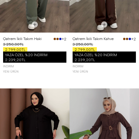
Qatrem İkili Takım Haki
Qatrem İkili Takım Kahve
+2
+2
3.250,00TL
3.250,00TL
2.799,00TL
2.799,00TL
YAZA ÖZEL %20 İNDİRİM
YAZA ÖZEL %20 İNDİRİM
2.239,20TL
2.239,20TL
İNDIRIM
İNDIRIM
YENI ÜRÜN
YENI ÜRÜN