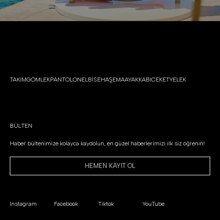
TAKIM
GÖMLEK
PANTOLON
ELBİSE
HAŞEMA
AYAKKABI
CEKET
YELEK
BÜLTEN
Haber bültenimize kolayca kaydolun, en güzel haberlerimizi ilk siz öğrenin!
HEMEN KAYIT OL
Instagram
Facebook
Tiktok
YouTube