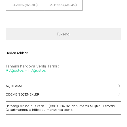
1 Beden (36-38)
2 Beden (40-42)
Tükendi
Beden rehberi
Tahmini Kargoya Veriliş Tarihi :
9 Ağustos - 11 Ağustos
AÇIKLAMA
ÖDEME SEÇENEKLERİ
Herhangi bir sorunuz varsa 0 (850) 304 06 92 numaralı Müşteri Hizmetleri
Departmanımızla irtibat kurmanızı rica ederiz.