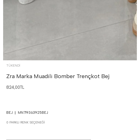
TÜKENDI
Zra Marka Muadili Bomber Trençkot
Bej
824,00TL
BEJ
MN719363925BEJ
0 FARKLI RENK SEÇENEĞI