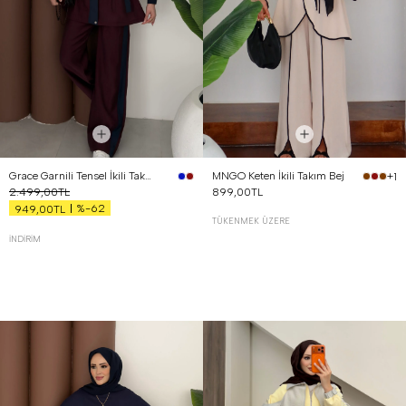
Grace Garnili Tensel İkili Takım Bordo
MNGO Keten İkili Takım Bej
+1
2.499,00TL
899,00TL
%-62
949,00TL
TÜKENMEK ÜZERE
İNDIRIM