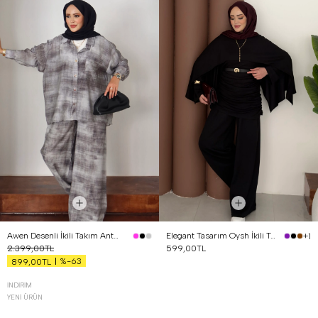
Awen Desenli İkili Takım Antrasit
Elegant Tasarım Oysh İkili Takım Siyah
+1
2.399,00TL
599,00TL
%-63
899,00TL
İNDIRIM
YENI ÜRÜN