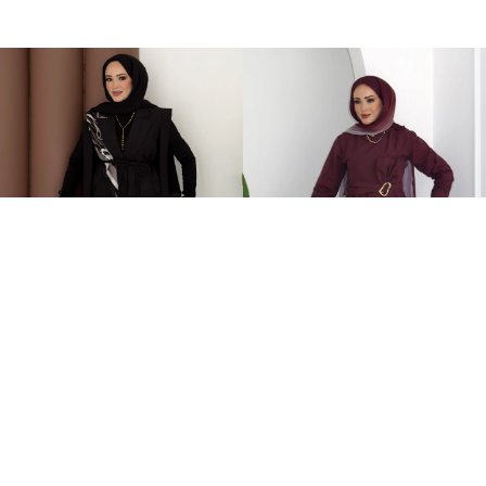
Stella Bağlamalı Yelek İkili Takım Siyah
Zaira Fiyonklu Poplin İkili Takım Mürdüm
2.399,00TL
899,00TL
%-60
949,00TL