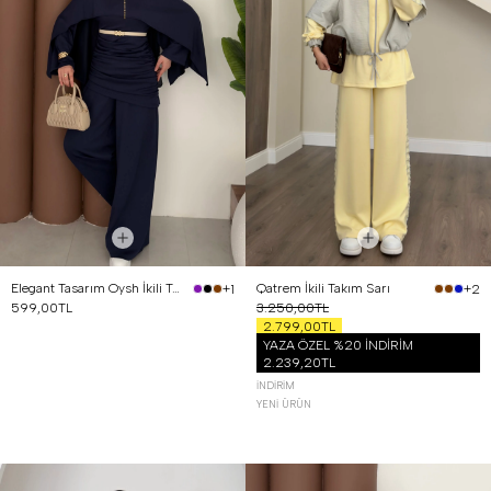
Elegant Tasarım Oysh İkili Takım Lacivert
Qatrem İkili Takım Sarı
+1
+2
599,00TL
3.250,00TL
2.799,00TL
YAZA ÖZEL %20 İNDİRİM
2.239,20TL
İNDIRIM
YENI ÜRÜN