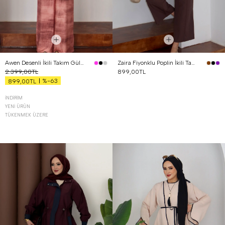
Awen Desenli İkili Takım Gül Kurusu
Zaira Fiyonklu Poplin İkili Takım Kahverengi
2.399,00TL
899,00TL
%-63
899,00TL
İNDIRIM
YENI ÜRÜN
TÜKENMEK ÜZERE