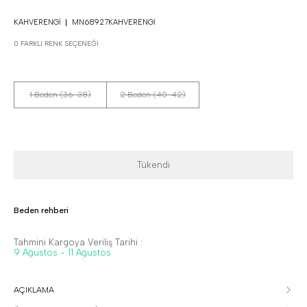
KAHVERENGI
MN68927KAHVERENGI
0 FARKLI RENK SEÇENEĞI
1 Beden (36-38)
2 Beden (40-42)
Tükendi
Beden rehberi
Tahmini Kargoya Veriliş Tarihi :
9 Ağustos - 11 Ağustos
AÇIKLAMA