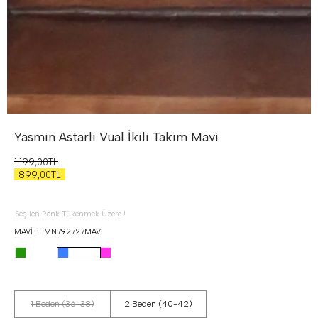
Yasmin Astarlı Vual İkili Takım
Mavi
1.199,00TL
899,00TL
Seçilen Renk Tükenmek Üzere !
MAVI
MN792727MAVI
1 Beden (36-38)
2 Beden (40-42)