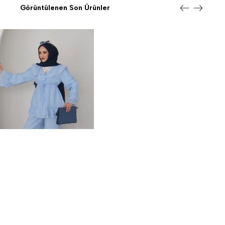
Görüntülenen Son Ürünler
Yasmin Astarlı Vual İkili Takım Mavi
1.199,00TL
%-25
899,00TL
İNDIRIM