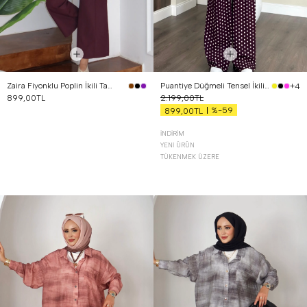
Zaira Fiyonklu Poplin İkili Takım Mürdüm
Puantiye Düğmeli Tensel İkili Takım Bordo
+4
899,00TL
2.199,00TL
%-59
899,00TL
İNDIRIM
YENI ÜRÜN
TÜKENMEK ÜZERE