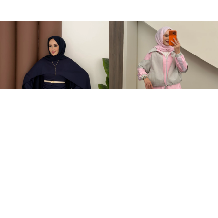
Elegant Tasarım Oysh İkili Takım Lacivert
Qatrem İkili Takım Pembe
+1
+2
599,00TL
3.250,00TL
2.799,00TL