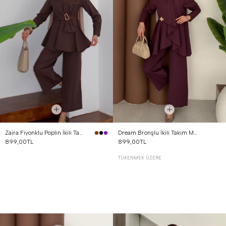
Zaira Fiyonklu Poplin İkili Takım Kahverengi
Dream Bronşlu İkili Takım Mürdüm
899,00TL
899,00TL
TÜKENMEK ÜZERE