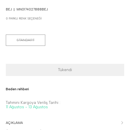
BEJ
MN0174027888BEJ
0 FARKLI RENK SEÇENEĞI
STANDART
Tükendi
Beden rehberi
Tahmini Kargoya Veriliş Tarihi :
11 Ağustos - 13 Ağustos
AÇIKLAMA