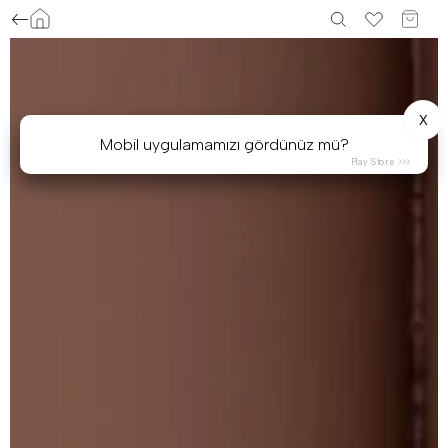
X
Mobil uygulamamızı gördünüz mü?
Play Store >>>