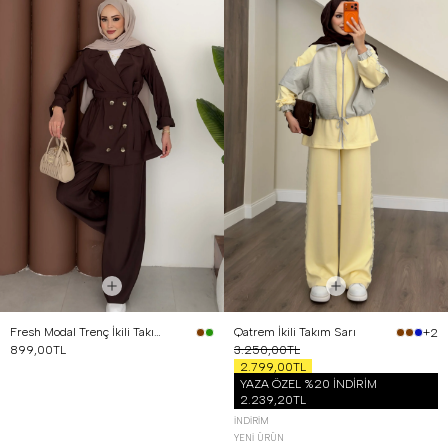
Fresh Modal Trenç İkili Takım Kahverengi
Qatrem İkili Takım Sarı
+2
899,00TL
3.250,00TL
2.799,00TL
YAZA ÖZEL %20 İNDİRİM
2.239,20TL
İNDIRIM
YENI ÜRÜN