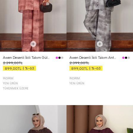
Awen Desenli İkili Takım Gül Kurusu
Awen Desenli İkili Takım Antrasit
2.399,00TL
2.399,00TL
%-63
%-63
899,00TL
899,00TL
İNDIRIM
İNDIRIM
YENI ÜRÜN
YENI ÜRÜN
TÜKENMEK ÜZERE