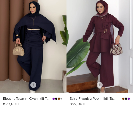
Elegant Tasarım Oysh İkili Takım Lacivert
Zaira Fiyonklu Poplin İkili Takım Mürdüm
+1
599,00TL
899,00TL