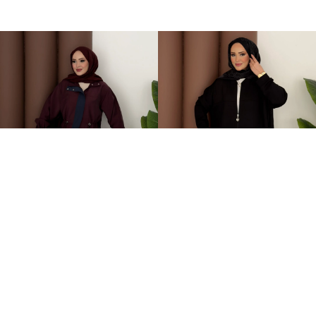
Grace Garnili Tensel İkili Takım Bordo
Fermuarlı Basic İkili Takım Siyah
2.499,00TL
1.499,00TL
%-62
%-50
949,00TL
749,00TL