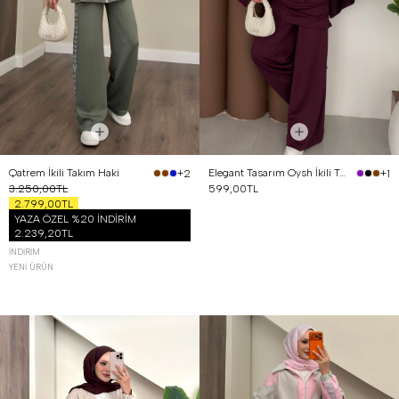
Qatrem İkili Takım Haki
Elegant Tasarım Oysh İkili Takım Mürdüm
+2
+1
3.250,00TL
599,00TL
2.799,00TL
YAZA ÖZEL %20 İNDİRİM
2.239,20TL
İNDIRIM
YENI ÜRÜN