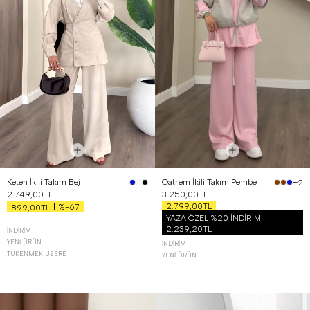
Keten İkili Takım Bej
Qatrem İkili Takım Pembe
+2
2.749,00TL
3.250,00TL
2.799,00TL
%-67
899,00TL
YAZA ÖZEL %20 İNDİRİM
2.239,20TL
İNDIRIM
YENI ÜRÜN
İNDIRIM
TÜKENMEK ÜZERE
YENI ÜRÜN