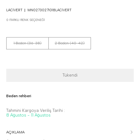
LACIVERT
MN02730271018LACIVERT
0 FARKLI RENK SEÇENEĞI
1 Beden (36-38)
2 Beden (40-42)
Tükendi
Beden rehberi
Tahmini Kargoya Veriliş Tarihi :
8 Ağustos - 11 Ağustos
AÇIKLAMA