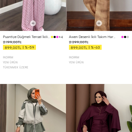
Puantiye Düğmeli Tensel İkili Takım Pembe
Awen Desenli İkili Takım Hardal
+4
2.199,00TL
2.399,00TL
%-59
%-63
899,00TL
899,00TL
İNDIRIM
İNDIRIM
YENI ÜRÜN
YENI ÜRÜN
TÜKENMEK ÜZERE