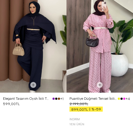
Elegant Tasarım Oysh İkili Takım Lacivert
Puantiye Düğmeli Tensel İkili Takım Pembe
+1
+4
599,00TL
2.199,00TL
%-59
899,00TL
İNDIRIM
YENI ÜRÜN