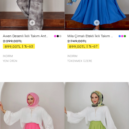
Awen Desenli İkili Takım Antrasit
Mila Çimalı Etekli İkili Takım Mavi
2.399,00TL
2.749,00TL
%-63
%-67
899,00TL
899,00TL
İNDIRIM
İNDIRIM
YENI ÜRÜN
TÜKENMEK ÜZERE