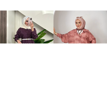
Puantiye Düğmeli Tensel İkili Takım Bordo
Awen Desenli İkili Takım Gül Kurusu
+4
2.199,00TL
2.399,00TL
%-59
%-63
899,00TL
899,00TL