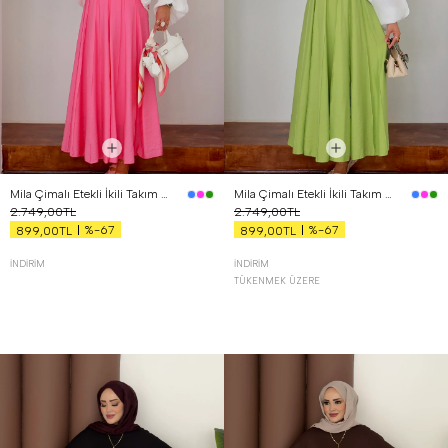
Mila Çimalı Etekli İkili Takım Pembe
Mila Çimalı Etekli İkili Takım Yeşil
2.749,00TL
2.749,00TL
%-67
%-67
899,00TL
899,00TL
İNDIRIM
İNDIRIM
TÜKENMEK ÜZERE