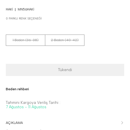
HAKI
MN56HAKI
0 FARKLI RENK SEÇENEĞI
1 Beden (36-38)
2 Beden (40-42)
Tükendi
Beden rehberi
Tahmini Kargoya Veriliş Tarihi :
7 Ağustos - 11 Ağustos
AÇIKLAMA