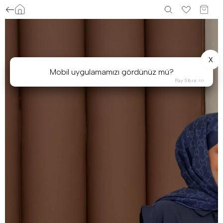
X
Mobil uygulamamızı gördünüz mü?
Play Store >>>