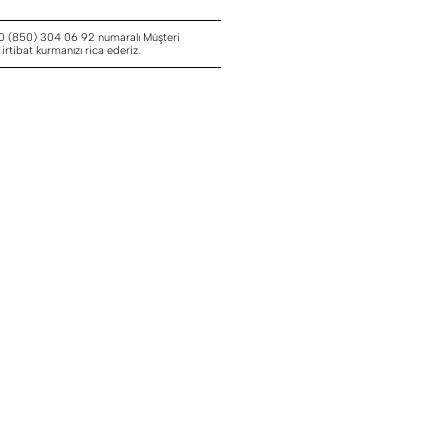
 0 (850) 304 06 92 numaralı Müşteri
rtibat kurmanızı rica ederiz.