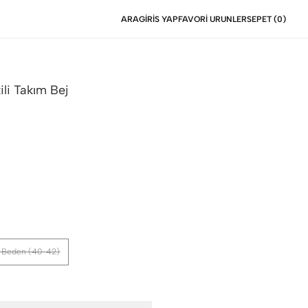
ARA
GIRIS YAP
FAVORI URUNLER
SEPET (
0
)
ili Takım
Bej
 Beden (40-42)