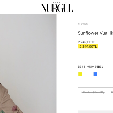
TÜKENDI
Sunflower Vual ik
2.749,00TL
2.349,00TL
BEJ
MN0485BEJ
1 Beden (36-38)
2