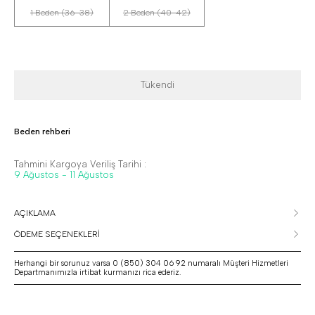
1 Beden (36-38)
2 Beden (40-42)
Tükendi
Beden rehberi
Tahmini Kargoya Veriliş Tarihi :
9 Ağustos - 11 Ağustos
AÇIKLAMA
ÖDEME SEÇENEKLERİ
Herhangi bir sorunuz varsa 0 (850) 304 06 92 numaralı Müşteri Hizmetleri
Departmanımızla irtibat kurmanızı rica ederiz.