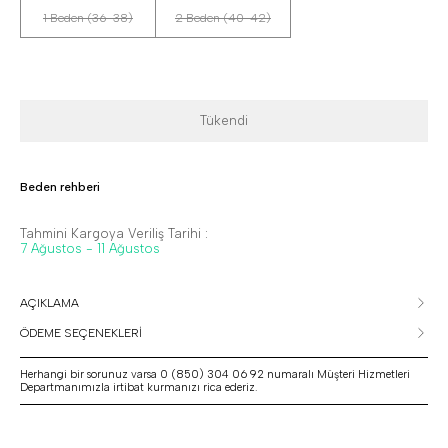
1 Beden (36-38)
2 Beden (40-42)
Tükendi
Beden rehberi
Tahmini Kargoya Veriliş Tarihi :
7 Ağustos - 11 Ağustos
AÇIKLAMA
ÖDEME SEÇENEKLERİ
Herhangi bir sorunuz varsa 0 (850) 304 06 92 numaralı Müşteri Hizmetleri
Departmanımızla irtibat kurmanızı rica ederiz.