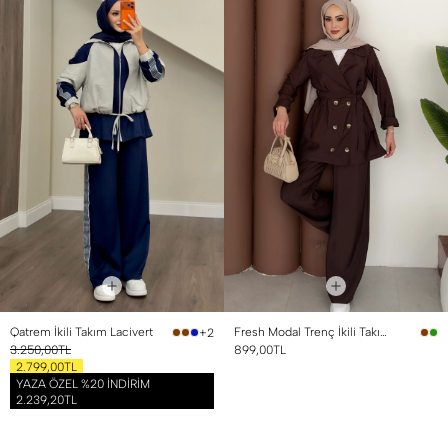
Qatrem İkili Takım Lacivert
Fresh Modal Trenç İkili Takım Kahverengi
+2
3.250,00TL
899,00TL
2.799,00TL
YAZA ÖZEL %20 İNDİRİM
2.239,20TL