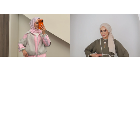
Qatrem İkili Takım Pembe
MNGO Keten İkili Takım Haki
+2
+1
3.250,00TL
899,00TL
2.799,00TL