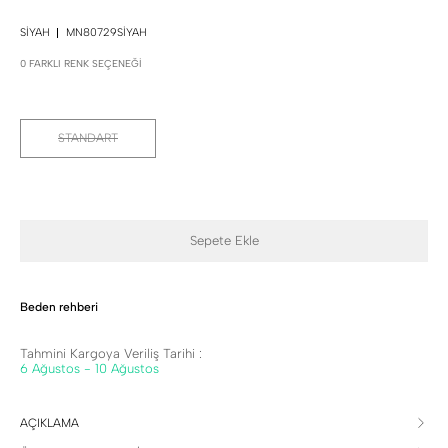
SIYAH
MN80729SIYAH
0 FARKLI RENK SEÇENEĞI
STANDART
Sepete Ekle
Beden rehberi
Tahmini Kargoya Veriliş Tarihi :
6 Ağustos - 10 Ağustos
AÇIKLAMA