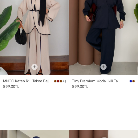
MNGO Keten İkili Takım Bej
Tiny Premium Modal İkili Takım Lacivert
+1
899,00TL
899,00TL