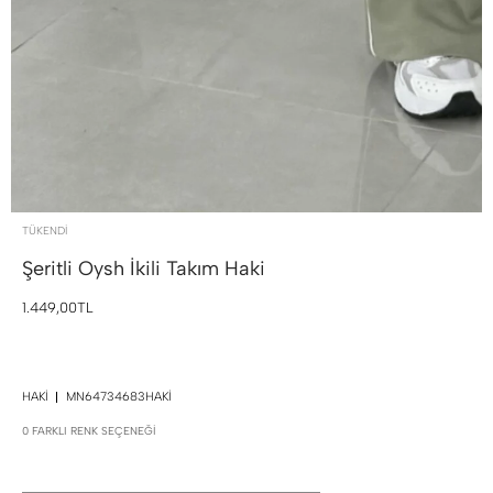
TÜKENDI
Şeritli Oysh İkili Takım
Haki
1.449,00TL
HAKI
MN64734683HAKI
0 FARKLI RENK SEÇENEĞI