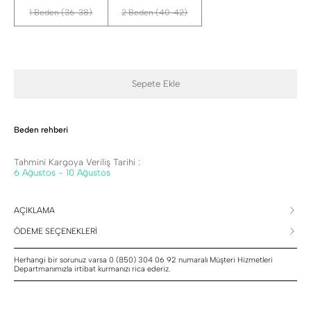
1 Beden (36-38)
2 Beden (40-42)
Sepete Ekle
Beden rehberi
Tahmini Kargoya Veriliş Tarihi :
6 Ağustos - 10 Ağustos
AÇIKLAMA
ÖDEME SEÇENEKLERİ
Herhangi bir sorunuz varsa 0 (850) 304 06 92 numaralı Müşteri Hizmetleri
Departmanımızla irtibat kurmanızı rica ederiz.