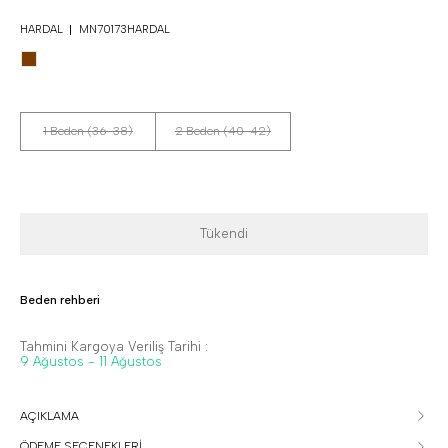
HARDAL
MN70173HARDAL
1 Beden (36-38)
2 Beden (40-42)
Tükendi
Beden rehberi
Tahmini Kargoya Veriliş Tarihi :
9 Ağustos - 11 Ağustos
AÇIKLAMA
ÖDEME SEÇENEKLERİ