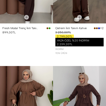
Fresh Modal Trenç İkili Takım Kahverengi
Qatrem İkili Takım Kahve
+2
899,00TL
3.250,00TL
2.799,00TL
YAZA ÖZEL %20 İNDİRİM
2.239,20TL
İNDIRIM
YENI ÜRÜN