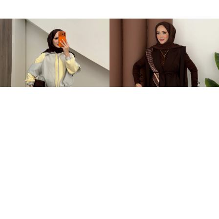
Qatrem İkili Takım Sarı
Stella Bağlamalı Yelek İkili Takım Kahverengi
+2
3.250,00TL
2.399,00TL
2.799,00TL
%-60
949,00TL
YAZA ÖZEL %20 İNDİRİM