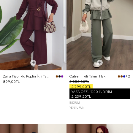
Zaira Fiyonklu Poplin İkili Takım Mürdüm
Qatrem İkili Takım Haki
+2
899,00TL
3.250,00TL
2.799,00TL
YAZA ÖZEL %20 İNDİRİM
2.239,20TL
İNDIRIM
YENI ÜRÜN