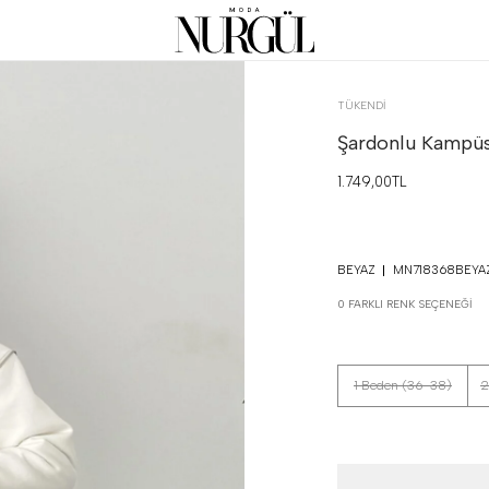
TÜKENDI
Şardonlu Kampüs
1.749,00TL
BEYAZ
MN718368BEYA
0 FARKLI RENK SEÇENEĞI
1 Beden (36-38)
2