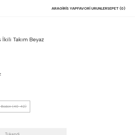
ARA
GIRIS YAP
FAVORI URUNLER
SEPET (
0
)
 İkili Takım
Beyaz
Z
 Beden (40-42)
Tükendi