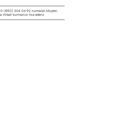
a 0 (850) 304 06 92 numaralı Müşteri
irtibat kurmanızı rica ederiz.