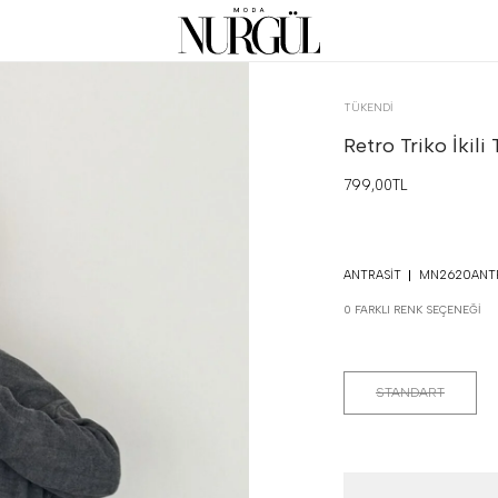
TÜKENDI
Retro Triko İkili
799,00TL
ANTRASIT
MN2620ANTR
0 FARKLI RENK SEÇENEĞI
STANDART