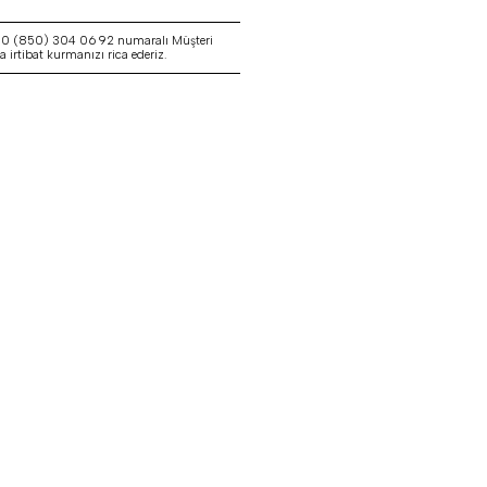
a 0 (850) 304 06 92 numaralı Müşteri
irtibat kurmanızı rica ederiz.