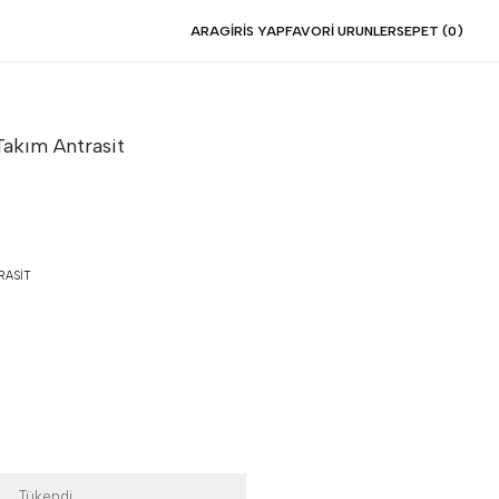
ARA
GIRIS YAP
FAVORI URUNLER
SEPET (
0
)
 Takım
Antrasit
ASIT
Tükendi