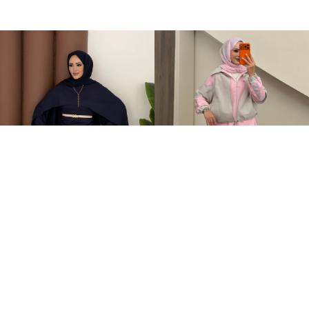
Elegant Tasarım Oysh İkili Takım Lacivert
Qatrem İkili Takım Pembe
+1
+2
599,00TL
3.250,00TL
2.799,00TL