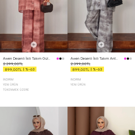
Awen Desenli İkili Takım Gül Kurusu
Awen Desenli İkili Takım Antrasit
2.399,00TL
2.399,00TL
%-63
%-63
899,00TL
899,00TL
İNDIRIM
İNDIRIM
YENI ÜRÜN
YENI ÜRÜN
TÜKENMEK ÜZERE