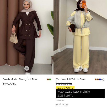
Fresh Modal Trenç İkili Takım Kahverengi
Qatrem İkili Takım Sarı
+2
899,00TL
3.250,00TL
2.799,00TL
YAZA ÖZEL %20 İNDİRİM
2.239,20TL
İNDIRIM
YENI ÜRÜN