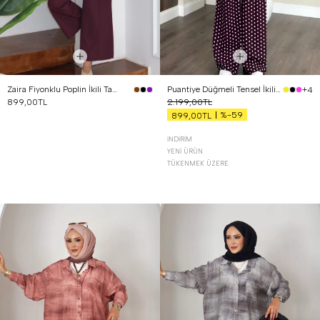
Zaira Fiyonklu Poplin İkili Takım Mürdüm
Puantiye Düğmeli Tensel İkili Takım Bordo
+4
899,00TL
2.199,00TL
%-59
899,00TL
İNDIRIM
YENI ÜRÜN
TÜKENMEK ÜZERE