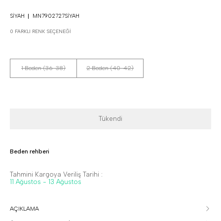
SIYAH
MN7902727SIYAH
0 FARKLI RENK SEÇENEĞI
1 Beden (36-38)
2 Beden (40-42)
Tükendi
Beden rehberi
Tahmini Kargoya Veriliş Tarihi :
11 Ağustos - 13 Ağustos
AÇIKLAMA