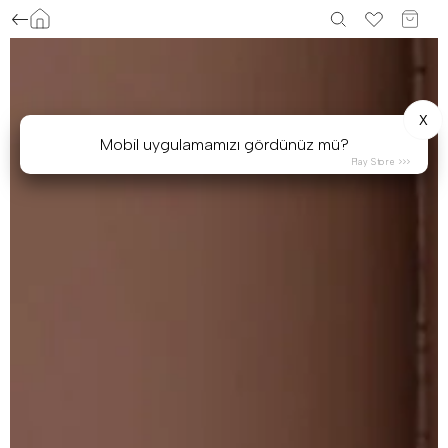
X
Mobil uygulamamızı gördünüz mü?
Play Store >>>