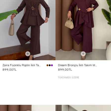
Zaira Fiyonklu Poplin İkili Takım Kahverengi
Dream Bronşlu İkili Takım Mürdüm
899,00TL
899,00TL
TÜKENMEK ÜZERE