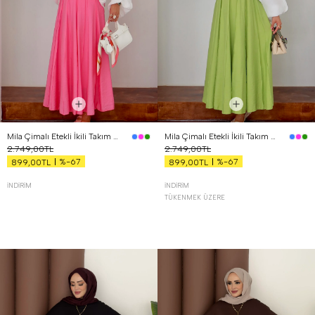
Mila Çimalı Etekli İkili Takım Pembe
Mila Çimalı Etekli İkili Takım Yeşil
2.749,00TL
2.749,00TL
%-67
%-67
899,00TL
899,00TL
İNDIRIM
İNDIRIM
TÜKENMEK ÜZERE