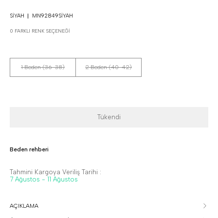
SIYAH
MN92849SIYAH
0 FARKLI RENK SEÇENEĞI
1 Beden (36-38)
2 Beden (40-42)
Tükendi
Beden rehberi
Tahmini Kargoya Veriliş Tarihi :
7 Ağustos - 11 Ağustos
AÇIKLAMA