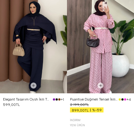
Elegant Tasarım Oysh İkili Takım Lacivert
Puantiye Düğmeli Tensel İkili Takım Pembe
+1
+4
599,00TL
2.199,00TL
%-59
899,00TL
İNDIRIM
YENI ÜRÜN