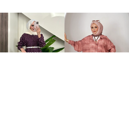
Puantiye Düğmeli Tensel İkili Takım Bordo
Awen Desenli İkili Takım Gül Kurusu
+4
2.199,00TL
2.399,00TL
%-59
%-63
899,00TL
899,00TL