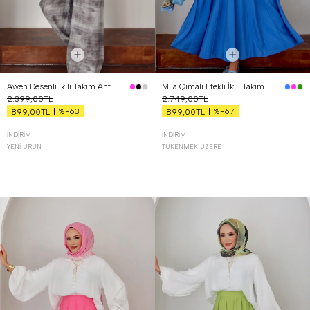
Awen Desenli İkili Takım Antrasit
Mila Çimalı Etekli İkili Takım Mavi
2.399,00TL
2.749,00TL
%-63
%-67
899,00TL
899,00TL
İNDIRIM
İNDIRIM
YENI ÜRÜN
TÜKENMEK ÜZERE