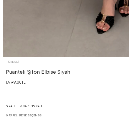
TÜKENDI
Puanteli Şifon Elbise
Siyah
1.999,00TL
SIYAH
MN4738SIYAH
0 FARKLI RENK SEÇENEĞI