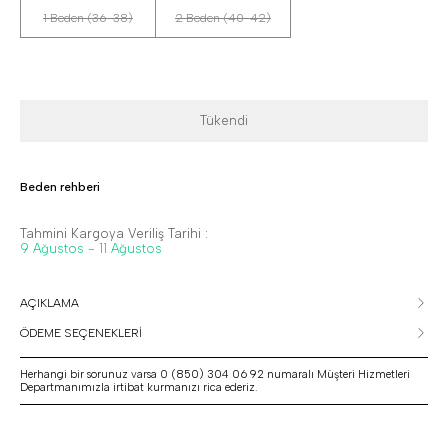
1 Beden (36-38)
2 Beden (40-42)
Tükendi
Beden rehberi
Tahmini Kargoya Veriliş Tarihi :
9 Ağustos - 11 Ağustos
AÇIKLAMA
ÖDEME SEÇENEKLERİ
Herhangi bir sorunuz varsa 0 (850) 304 06 92 numaralı Müşteri Hizmetleri
Departmanımızla irtibat kurmanızı rica ederiz.