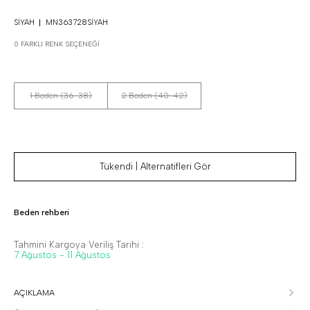
SIYAH
MN363728SIYAH
0 FARKLI RENK SEÇENEĞI
1 Beden (36-38)
2 Beden (40-42)
Tükendi | Alternatifleri Gör
Beden rehberi
Tahmini Kargoya Veriliş Tarihi :
7 Ağustos - 11 Ağustos
AÇIKLAMA