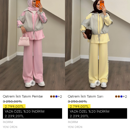
Qatrem İkili Takım Pembe
Qatrem İkili Takım Sarı
+2
+2
3.250,00TL
3.250,00TL
2.799,00TL
2.799,00TL
YAZA ÖZEL %20 İNDİRİM
YAZA ÖZEL %20 İNDİRİM
2.239,20TL
2.239,20TL
İNDIRIM
İNDIRIM
YENI ÜRÜN
YENI ÜRÜN