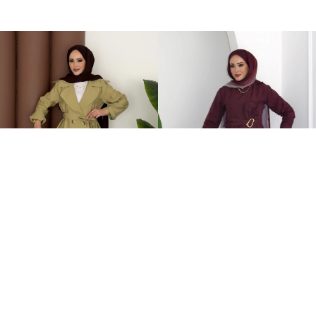
Fresh Modal Trenç İkili Takım Yağ Yeşili
Zaira Fiyonklu Poplin İkili Takım Mürdüm
749,00TL
899,00TL