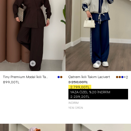
Tiny Premium Modal İkili Takım Kahverengi
Qatrem İkili Takım Lacivert
+2
899,00TL
3.250,00TL
2.799,00TL
YAZA ÖZEL %20 İNDİRİM
2.239,20TL
İNDIRIM
YENI ÜRÜN