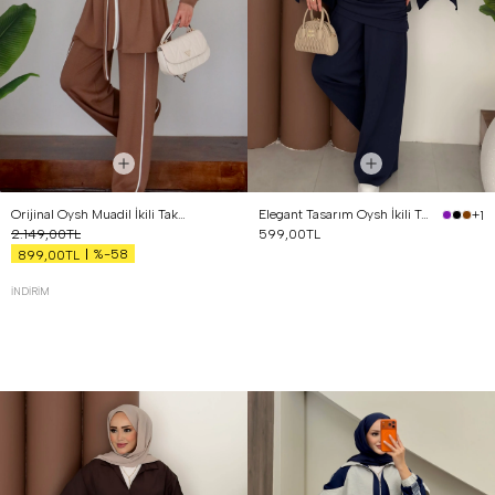
Orijinal Oysh Muadil İkili Takım Kahverengi
Elegant Tasarım Oysh İkili Takım Lacivert
+1
2.149,00TL
599,00TL
%-58
899,00TL
İNDIRIM