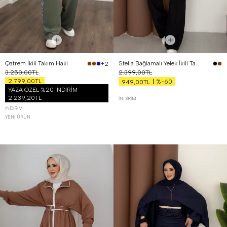
Qatrem İkili Takım Haki
Stella Bağlamalı Yelek İkili Takım Siyah
+2
3.250,00TL
2.399,00TL
2.799,00TL
%-60
949,00TL
YAZA ÖZEL %20 İNDİRİM
2.239,20TL
İNDIRIM
İNDIRIM
YENI ÜRÜN