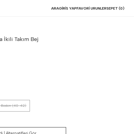
ARA
GIRIS YAP
FAVORI URUNLER
SEPET (
0
)
 İkili Takım
Bej
 Beden (40-42)
i | Alternatifleri Gör