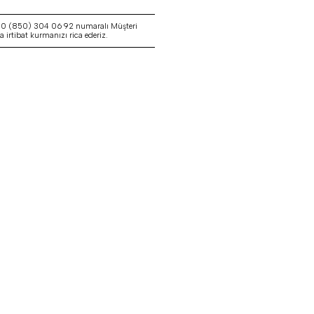
a 0 (850) 304 06 92 numaralı Müşteri
irtibat kurmanızı rica ederiz.