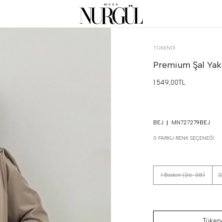
TÜKENDI
Premium Şal Yaka
1.549,00TL
BEJ
MN727279BEJ
0 FARKLI RENK SEÇENEĞI
1 Beden (36-38)
2
Tükend