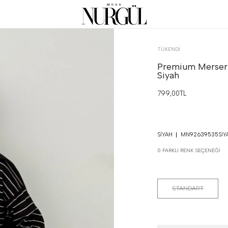
TÜKENDI
Premium Merseriz
Siyah
799,00TL
SIYAH
MN92639535SIY
0 FARKLI RENK SEÇENEĞI
STANDART