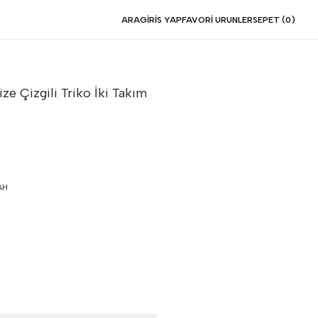
ARA
GIRIS YAP
FAVORI URUNLER
SEPET (
0
)
e Çizgili Triko İki Takım
AH