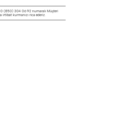
a 0 (850) 304 06 92 numaralı Müşteri
irtibat kurmanızı rica ederiz.