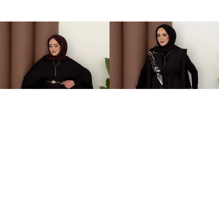
Elegant Tasarım Oysh İkili Takım Siyah
Stella Bağlamalı Yelek İkili Takım Siyah
+1
599,00TL
2.399,00TL
%-60
949,00TL