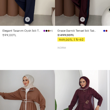
Elegant Tasarım Oysh İkili Takım Lacivert
Grace Garnili Tensel İkili Takım Bordo
+1
599,00TL
2.499,00TL
%-62
949,00TL
İNDIRIM