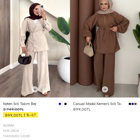
Keten İkili Takım Bej
Casual Modal Kemerli İkili Takım Kahverengi
2.749,00TL
899,00TL
%-67
899,00TL
İNDIRIM
YENI ÜRÜN
TÜKENMEK ÜZERE