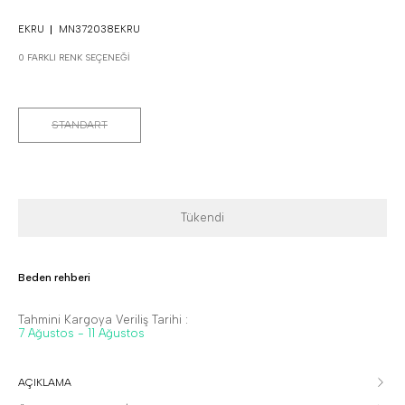
EKRU
MN372038EKRU
0 FARKLI RENK SEÇENEĞI
STANDART
Tükendi
Beden rehberi
Tahmini Kargoya Veriliş Tarihi :
7 Ağustos - 11 Ağustos
AÇIKLAMA