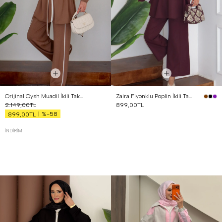
Orijinal Oysh Muadil İkili Takım Kahverengi
Zaira Fiyonklu Poplin İkili Takım Mürdüm
2.149,00TL
899,00TL
%-58
899,00TL
İNDIRIM