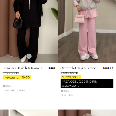
Fermuarlı Basic İkili Takım Siyah
Qatrem İkili Takım Pembe
+2
1.499,00TL
3.250,00TL
2.799,00TL
%-50
749,00TL
YAZA ÖZEL %20 İNDİRİM
2.239,20TL
İNDIRIM
TÜKENMEK ÜZERE
İNDIRIM
YENI ÜRÜN