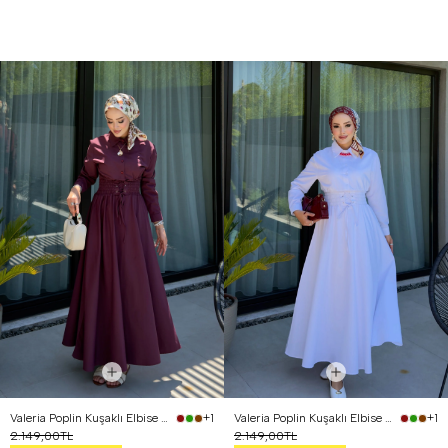
Valeria Poplin Kuşaklı Elbise Bordo
Valeria Poplin Kuşaklı Elbise Beyaz
+1
+1
2.149,00TL
2.149,00TL