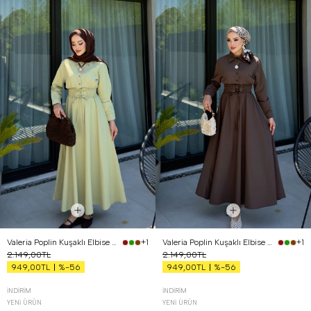
Valeria Poplin Kuşaklı Elbise Yağ Yeşili
Valeria Poplin Kuşaklı Elbise Kahverengi
+1
+1
2.149,00TL
2.149,00TL
%-56
%-56
949,00TL
949,00TL
İNDIRIM
İNDIRIM
YENI ÜRÜN
YENI ÜRÜN