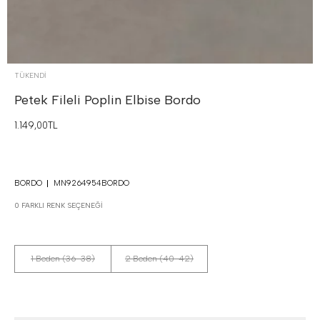
TÜKENDI
Petek Fileli Poplin Elbise
Bordo
1.149,00TL
BORDO
MN9264954BORDO
0 FARKLI RENK SEÇENEĞI
1 Beden (36-38)
2 Beden (40-42)