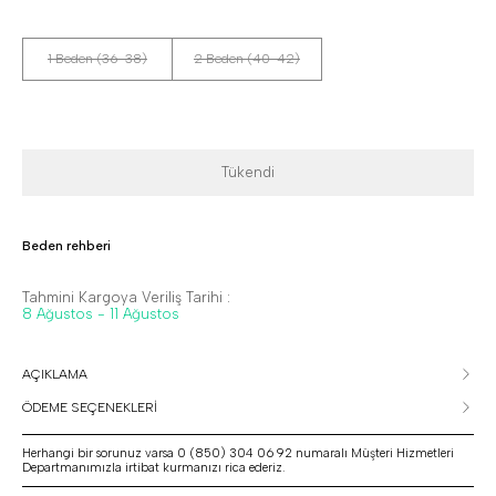
1 Beden (36-38)
2 Beden (40-42)
Tükendi
Beden rehberi
Tahmini Kargoya Veriliş Tarihi :
8 Ağustos - 11 Ağustos
AÇIKLAMA
ÖDEME SEÇENEKLERİ
Herhangi bir sorunuz varsa 0 (850) 304 06 92 numaralı Müşteri Hizmetleri
Departmanımızla irtibat kurmanızı rica ederiz.