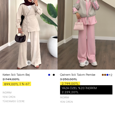
Keten İkili Takım Bej
Qatrem İkili Takım Pembe
+2
2.749,00TL
3.250,00TL
2.799,00TL
%-67
899,00TL
YAZA ÖZEL %20 İNDİRİM
2.239,20TL
İNDIRIM
YENI ÜRÜN
İNDIRIM
TÜKENMEK ÜZERE
YENI ÜRÜN