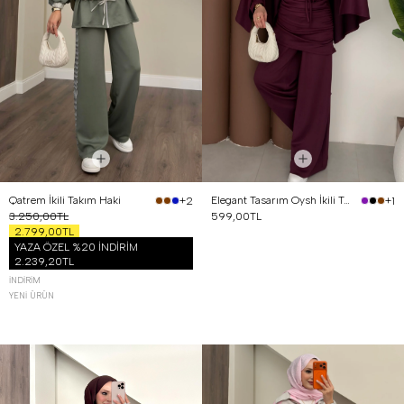
Qatrem İkili Takım Haki
Elegant Tasarım Oysh İkili Takım Mürdüm
+2
+1
3.250,00TL
599,00TL
2.799,00TL
YAZA ÖZEL %20 İNDİRİM
2.239,20TL
İNDIRIM
YENI ÜRÜN