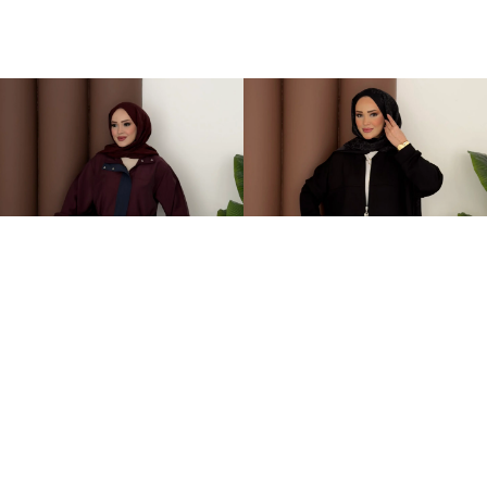
Grace Garnili Tensel İkili Takım Bordo
Fermuarlı Basic İkili Takım Siyah
2.499,00TL
1.499,00TL