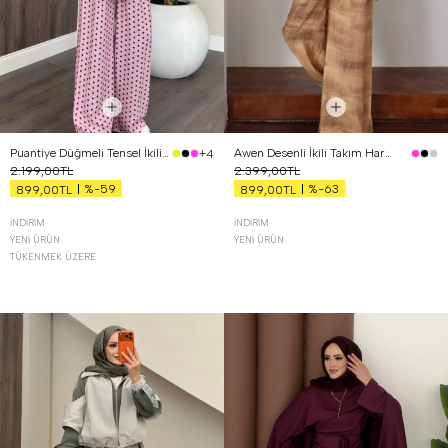
Puantiye Düğmeli Tensel İkili Takım Pembe
Awen Desenli İkili Takım Hardal
+4
2.199,00TL
2.399,00TL
%-59
%-63
899,00TL
899,00TL
İNDIRIM
İNDIRIM
YENI ÜRÜN
YENI ÜRÜN
TÜKENMEK ÜZERE