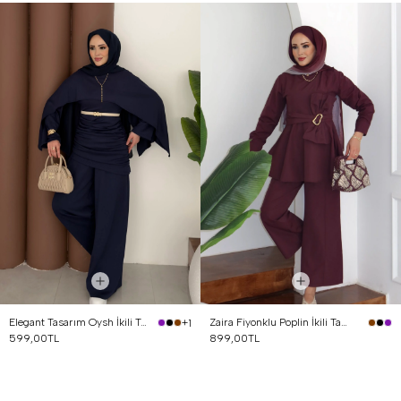
Elegant Tasarım Oysh İkili Takım Lacivert
Zaira Fiyonklu Poplin İkili Takım Mürdüm
+1
599,00TL
899,00TL