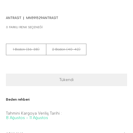
ANTRASIT
MN591529ANTRASIT
0 FARKLI RENK SEÇENEĞI
1 Beden (36-38)
2 Beden (40-42)
Tükendi
Beden rehberi
Tahmini Kargoya Veriliş Tarihi :
8 Ağustos - 11 Ağustos