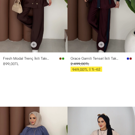
Fresh Modal Trenç İkili Takım Kahverengi
Grace Garnili Tensel İkili Takım Bordo
899,00TL
2.499,00TL
%-62
949,00TL