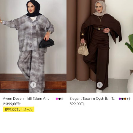
Awen Desenli İkili Takım Antrasit
Elegant Tasarım Oysh İkili Takım Kahverengi
+1
2.399,00TL
599,00TL
%-63
899,00TL