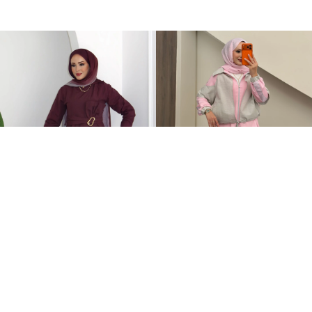
Zaira Fiyonklu Poplin İkili Takım Mürdüm
Qatrem İkili Takım Pembe
+2
899,00TL
3.250,00TL
%-14
2.799,00TL