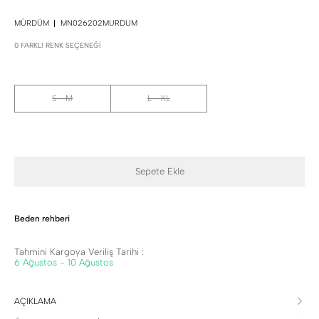
MÜRDÜM
MN026202MURDUM
0 FARKLI RENK SEÇENEĞI
S - M
L - XL
Sepete Ekle
Beden rehberi
Tahmini Kargoya Veriliş Tarihi :
6 Ağustos - 10 Ağustos
AÇIKLAMA