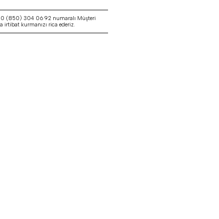
a 0 (850) 304 06 92 numaralı Müşteri
irtibat kurmanızı rica ederiz.