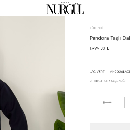
TÜKENDI
Pandora Taşlı Dab
1.999,00TL
LACIVERT
MN9026LACI
0 FARKLI RENK SEÇENEĞI
S - M