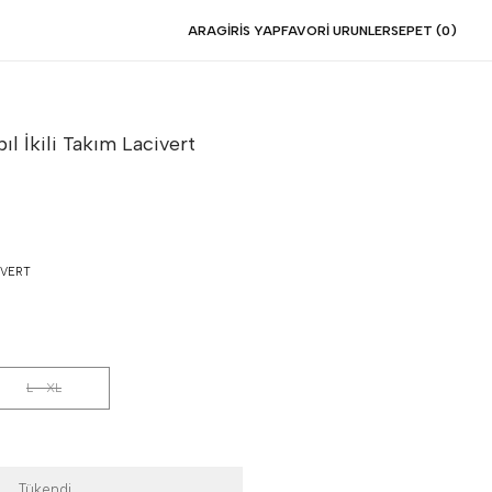
ARA
GIRIS YAP
FAVORI URUNLER
SEPET (
0
)
ıl İkili Takım
Lacivert
VERT
L - XL
Tükendi