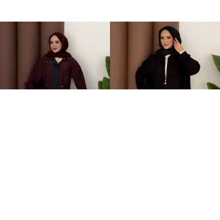
Grace Garnili Tensel İkili Takım Bordo
Fermuarlı Basic İkili Takım Siyah
2.499,00TL
1.499,00TL
%-62
%-50
949,00TL
749,00TL