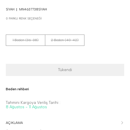
SIYAH
MN4637738SIYAH
0 FARKLI RENK SEÇENEĞI
1 Beden (36-38)
2 Beden (40-42)
Tükendi
Beden rehberi
Tahmini Kargoya Veriliş Tarihi :
8 Ağustos - 11 Ağustos
AÇIKLAMA