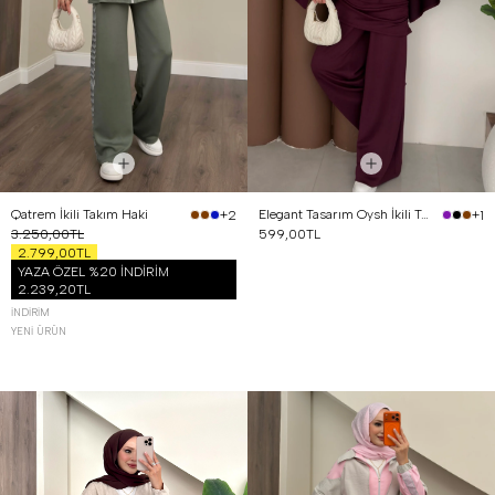
Qatrem İkili Takım Haki
Elegant Tasarım Oysh İkili Takım Mürdüm
+2
+1
3.250,00TL
599,00TL
2.799,00TL
YAZA ÖZEL %20 İNDİRİM
2.239,20TL
İNDIRIM
YENI ÜRÜN