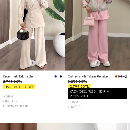
Keten İkili Takım Bej
Qatrem İkili Takım Pembe
+2
2.749,00TL
3.250,00TL
2.799,00TL
%-67
899,00TL
YAZA ÖZEL %20 İNDİRİM
2.239,20TL
İNDIRIM
YENI ÜRÜN
İNDIRIM
TÜKENMEK ÜZERE
YENI ÜRÜN