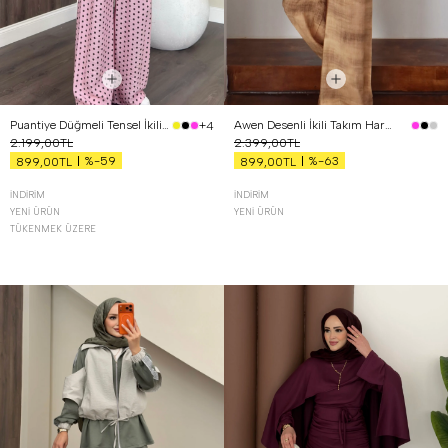
Puantiye Düğmeli Tensel İkili Takım Pembe
Awen Desenli İkili Takım Hardal
+4
2.199,00TL
2.399,00TL
%-59
%-63
899,00TL
899,00TL
İNDIRIM
İNDIRIM
YENI ÜRÜN
YENI ÜRÜN
TÜKENMEK ÜZERE