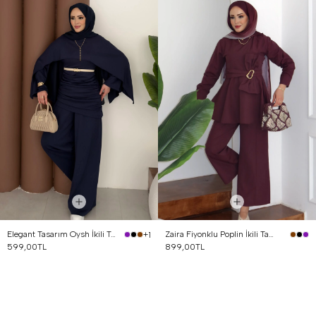
Elegant Tasarım Oysh İkili Takım Lacivert
Zaira Fiyonklu Poplin İkili Takım Mürdüm
+1
599,00TL
899,00TL