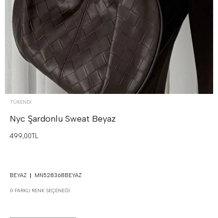
TÜKENDI
Nyc Şardonlu Sweat
Beyaz
499,00TL
BEYAZ
MN528368BEYAZ
0 FARKLI RENK SEÇENEĞI