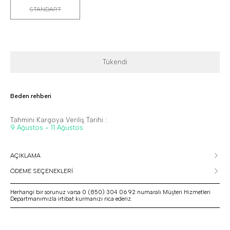
STANDART
Tükendi
Beden rehberi
Tahmini Kargoya Veriliş Tarihi :
9 Ağustos - 11 Ağustos
AÇIKLAMA
ÖDEME SEÇENEKLERİ
Herhangi bir sorunuz varsa 0 (850) 304 06 92 numaralı Müşteri Hizmetleri
Departmanımızla irtibat kurmanızı rica ederiz.