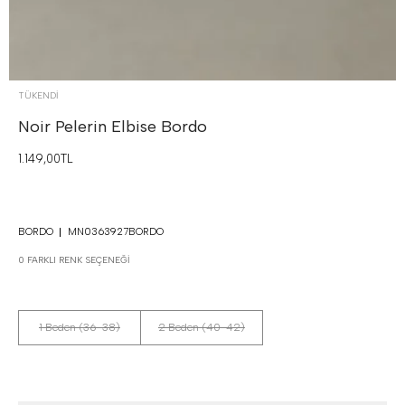
TÜKENDI
Noir Pelerin Elbise
Bordo
1.149,00TL
BORDO
MN0363927BORDO
0 FARKLI RENK SEÇENEĞI
1 Beden (36-38)
2 Beden (40-42)