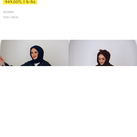
%-56
949,00TL
İNDIRIM
YENI ÜRÜN