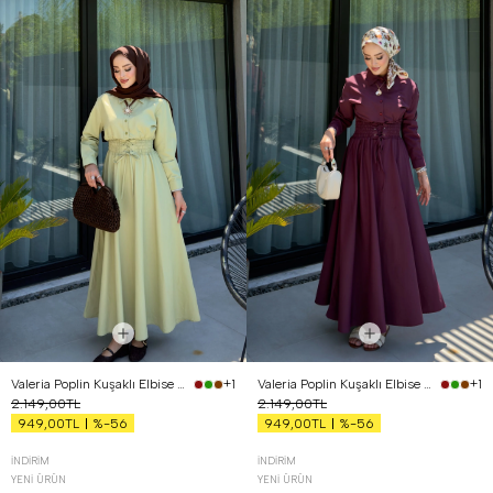
Valeria Poplin Kuşaklı Elbise Yağ Yeşili
Valeria Poplin Kuşaklı Elbise Bordo
+1
+1
2.149,00TL
2.149,00TL
%-56
%-56
949,00TL
949,00TL
İNDIRIM
İNDIRIM
YENI ÜRÜN
YENI ÜRÜN