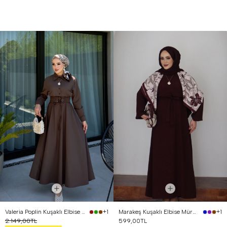
Valeria Poplin Kuşaklı Elbise Kahverengi
Marakeş Kuşaklı Elbise Mürdüm
+1
+1
2.149,00TL
599,00TL