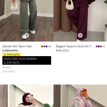
Qatrem İkili Takım Haki
Elegant Tasarım Oysh İkili Takım Mürdüm
+2
+1
3.250,00TL
599,00TL
2.799,00TL
YAZA ÖZEL %20 İNDİRİM
2.239,20TL
İNDIRIM
YENI ÜRÜN