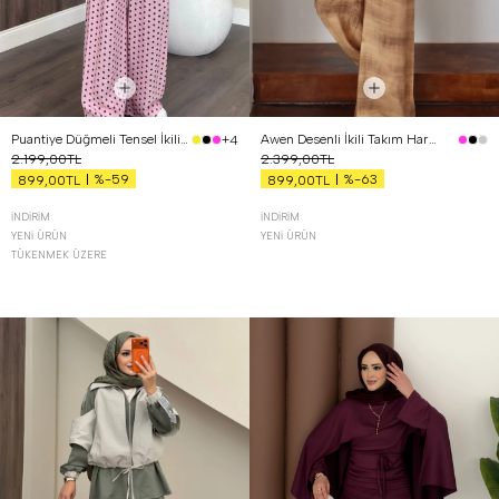
Puantiye Düğmeli Tensel İkili Takım Pembe
Awen Desenli İkili Takım Hardal
+4
2.199,00TL
2.399,00TL
%-59
%-63
899,00TL
899,00TL
İNDIRIM
İNDIRIM
YENI ÜRÜN
YENI ÜRÜN
TÜKENMEK ÜZERE