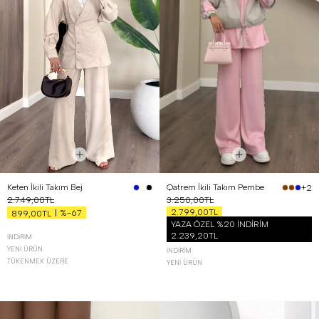
Keten İkili Takım Bej
Qatrem İkili Takım Pembe
+2
2.749,00TL
3.250,00TL
2.799,00TL
%-67
899,00TL
YAZA ÖZEL %20 İNDİRİM
2.239,20TL
İNDIRIM
YENI ÜRÜN
İNDIRIM
TÜKENMEK ÜZERE
YENI ÜRÜN