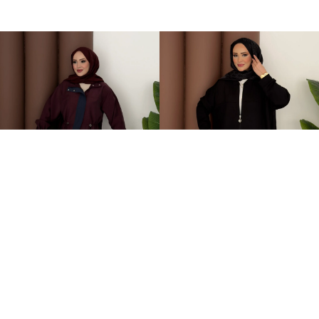
Grace Garnili Tensel İkili Takım Bordo
Fermuarlı Basic İkili Takım Siyah
2.499,00TL
1.499,00TL
%-62
%-50
949,00TL
749,00TL