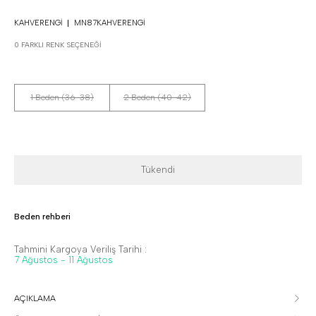
KAHVERENGI
MN87KAHVERENGI
0 FARKLI RENK SEÇENEĞI
1 Beden (36-38)
2 Beden (40-42)
Tükendi
Beden rehberi
Tahmini Kargoya Veriliş Tarihi :
7 Ağustos - 11 Ağustos
AÇIKLAMA