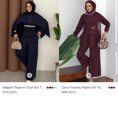
Elegant Tasarım Oysh İkili Takım Lacivert
Zaira Fiyonklu Poplin İkili Takım Mürdüm
+1
599,00TL
899,00TL