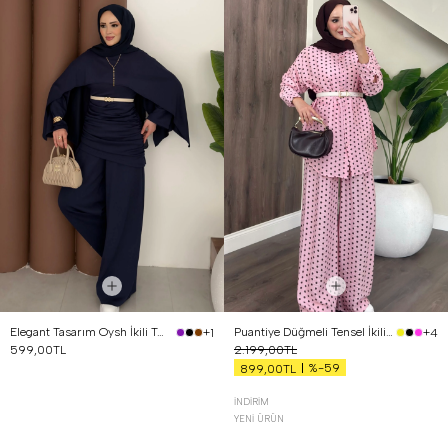
Elegant Tasarım Oysh İkili Takım Lacivert
Puantiye Düğmeli Tensel İkili Takım Pembe
+1
+4
599,00TL
2.199,00TL
%-59
899,00TL
İNDIRIM
YENI ÜRÜN