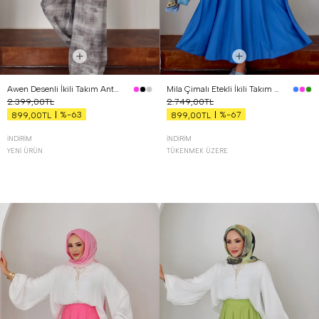
Awen Desenli İkili Takım Antrasit
Mila Çimalı Etekli İkili Takım Mavi
2.399,00TL
2.749,00TL
%-63
%-67
899,00TL
899,00TL
İNDIRIM
İNDIRIM
YENI ÜRÜN
TÜKENMEK ÜZERE