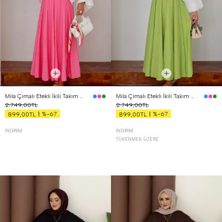
Mila Çimalı Etekli İkili Takım Pembe
Mila Çimalı Etekli İkili Takım Yeşil
2.749,00TL
2.749,00TL
%-67
%-67
899,00TL
899,00TL
İNDIRIM
İNDIRIM
TÜKENMEK ÜZERE