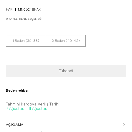
HAKI
MN06248HAKI
0 FARKLI RENK SEÇENEĞI
1 Beden (36-38)
2 Beden (40-42)
Tükendi
Beden rehberi
Tahmini Kargoya Veriliş Tarihi :
7 Ağustos - 11 Ağustos
AÇIKLAMA