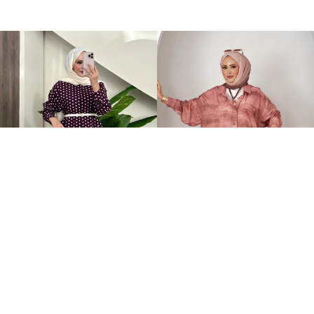
Puantiye Düğmeli Tensel İkili Takım Bordo
Awen Desenli İkili Takım Gül Kurusu
+4
2.199,00TL
2.399,00TL
%-59
%-63
899,00TL
899,00TL