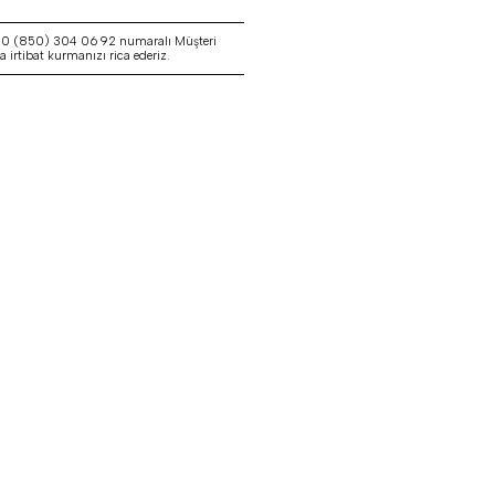
a 0 (850) 304 06 92 numaralı Müşteri
irtibat kurmanızı rica ederiz.