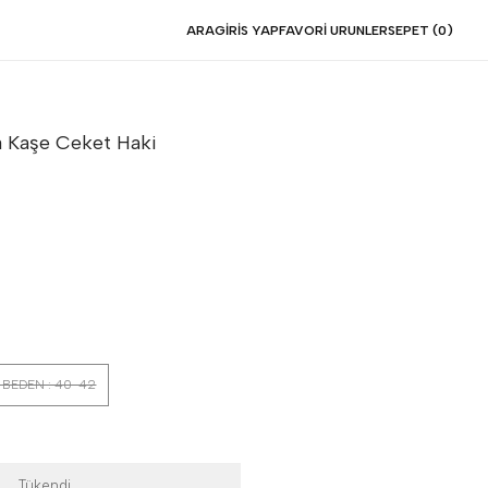
ARA
GIRIS YAP
FAVORI URUNLER
SEPET (
0
)
a Kaşe Ceket
Haki
 BEDEN : 40-42
Tükendi