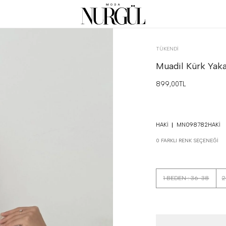
TÜKENDI
Muadil Kürk Yak
899,00TL
HAKI
MN098782HAKI
0 FARKLI RENK SEÇENEĞI
1 BEDEN : 36-38
2