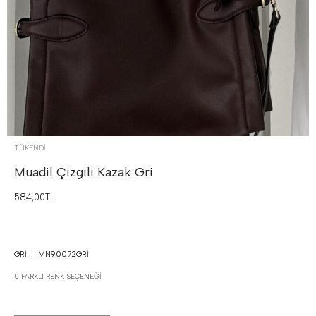
TÜKENDI
Muadil Çizgili Kazak
Gri
584,00TL
GRI
MN90072GRI
0 FARKLI RENK SEÇENEĞI