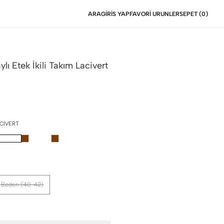
ARA
GIRIS YAP
FAVORI URUNLER
SEPET (
0
)
lı Etek İkili Takım
Lacivert
CIVERT
 Beden (40-42)