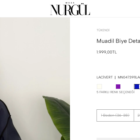
TÜKENDI
Muadil Biye Detay
1.999,00TL
LACIVERT
MN0473911LA
5 FARKLI RENK SEÇENEĞI
1 Beden (36-38)
2