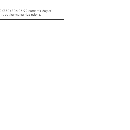
 0 (850) 304 06 92 numaralı Müşteri
rtibat kurmanızı rica ederiz.