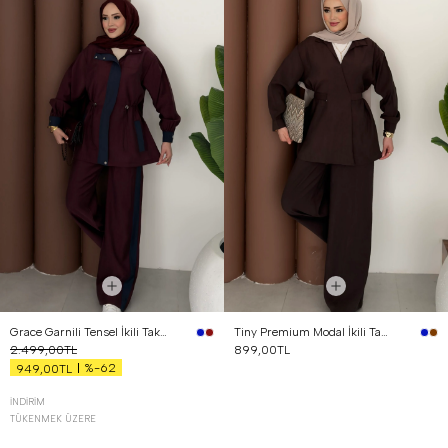
Grace Garnili Tensel İkili Takım Bordo
Tiny Premium Modal İkili Takım Kahverengi
2.499,00TL
899,00TL
%-62
949,00TL
İNDIRIM
TÜKENMEK ÜZERE