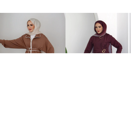
Orijinal Oysh Muadil İkili Takım Kahverengi
Zaira Fiyonklu Poplin İkili Takım Mürdüm
2.149,00TL
899,00TL
%-58
899,00TL