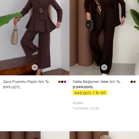
Zaira Fiyonklu Poplin İkili Takım Kahverengi
Stella Bağlamalı Yelek İkili Takım Kahverengi
899,00TL
2.399,00TL
%-60
949,00TL
İNDIRIM
TÜKENMEK ÜZERE