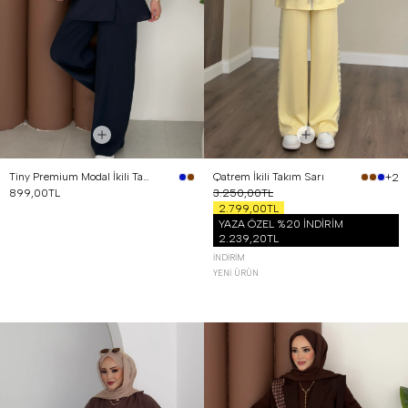
Tiny Premium Modal İkili Takım Lacivert
Qatrem İkili Takım Sarı
+2
899,00TL
3.250,00TL
2.799,00TL
YAZA ÖZEL %20 İNDİRİM
2.239,20TL
İNDIRIM
YENI ÜRÜN