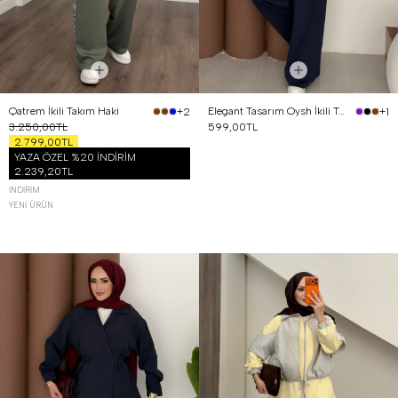
Qatrem İkili Takım Haki
Elegant Tasarım Oysh İkili Takım Lacivert
+2
+1
3.250,00TL
599,00TL
2.799,00TL
YAZA ÖZEL %20 İNDİRİM
2.239,20TL
İNDIRIM
YENI ÜRÜN