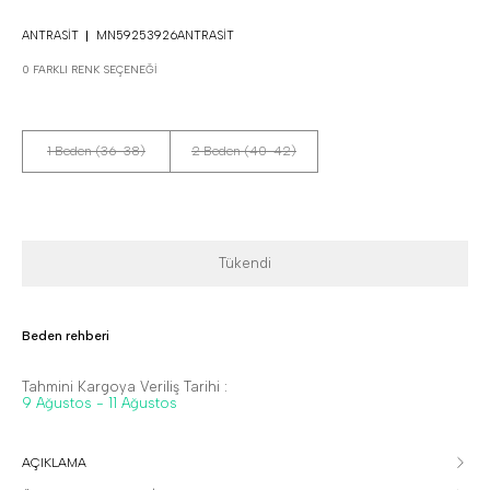
ANTRASIT
MN59253926ANTRASIT
0 FARKLI RENK SEÇENEĞI
1 Beden (36-38)
2 Beden (40-42)
Tükendi
Beden rehberi
Tahmini Kargoya Veriliş Tarihi :
9 Ağustos - 11 Ağustos
AÇIKLAMA