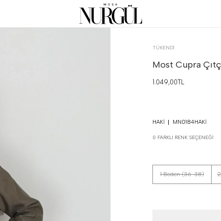
TÜKENDI
Most Cupra Çıtçı
1.049,00TL
HAKI
MN0184HAKI
0 FARKLI RENK SEÇENEĞI
1 Beden (36-38)
2