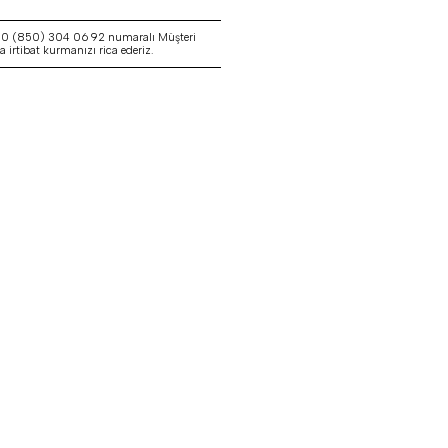
a 0 (850) 304 06 92 numaralı Müşteri
irtibat kurmanızı rica ederiz.