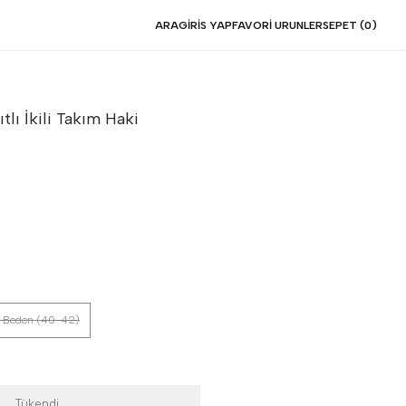
ARA
GIRIS YAP
FAVORI URUNLER
SEPET (
0
)
tlı İkili Takım
Haki
 Beden (40-42)
Tükendi