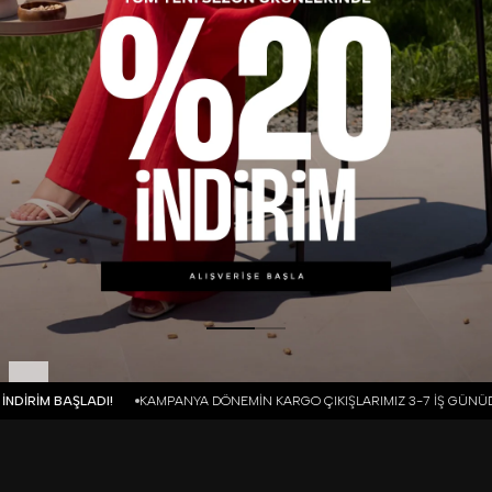
ERİMİZDE İADE VE DEĞİŞİM BULUNMAMAKTADIR.
YAZA ÖZEL %10 İNDİRİM 