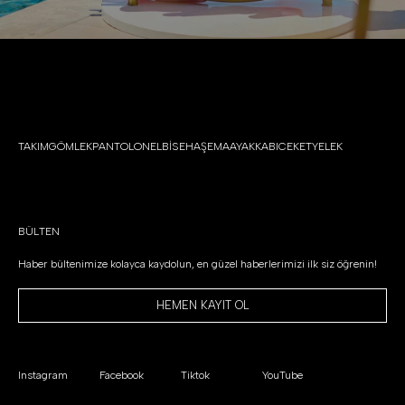
TAKIM
GÖMLEK
PANTOLON
ELBİSE
HAŞEMA
AYAKKABI
CEKET
YELEK
BÜLTEN
Haber bültenimize kolayca kaydolun, en güzel haberlerimizi ilk siz öğrenin!
HEMEN KAYIT OL
Instagram
Facebook
Tiktok
YouTube