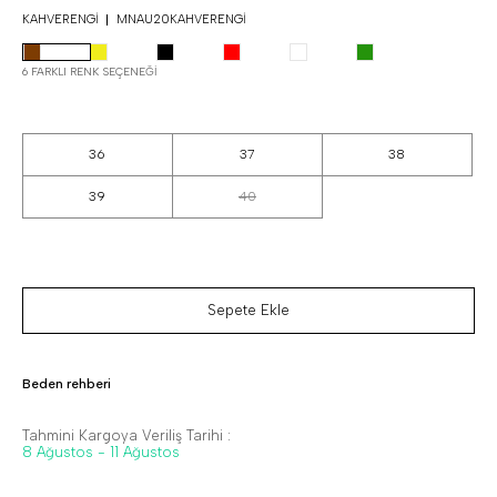
KAHVERENGI
MNAU20KAHVERENGI
6 FARKLI RENK SEÇENEĞI
36
37
38
39
40
Sepete Ekle
Beden rehberi
Tahmini Kargoya Veriliş Tarihi :
8 Ağustos - 11 Ağustos