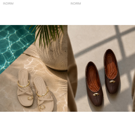
İNDIRIM
İNDIRIM
MNB Gold Yüzük Detaylı Terlik Bej
MNB Gold Tokalı Düz Babet Kahverengi
+1
+3