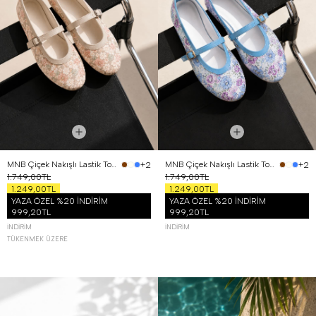
MNB Çiçek Nakışlı Lastik Tokalı Babet Bej
MNB Çiçek Nakışlı Lastik Tokalı Babet Mavi
+2
+2
1.749,00TL
1.749,00TL
1.249,00TL
1.249,00TL
YAZA ÖZEL %20 İNDİRİM
YAZA ÖZEL %20 İNDİRİM
999,20TL
999,20TL
İNDIRIM
İNDIRIM
TÜKENMEK ÜZERE