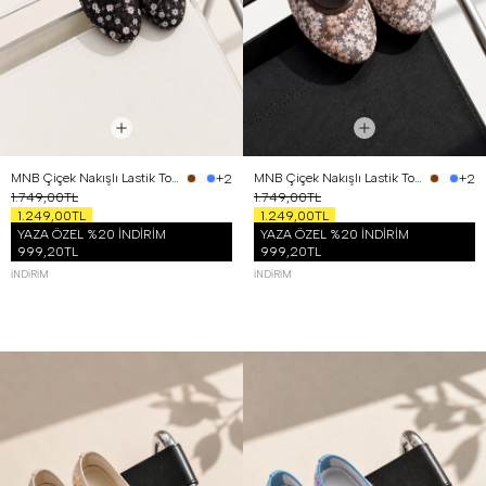
MNB Çiçek Nakışlı Lastik Tokalı Babet Siyah
MNB Çiçek Nakışlı Lastik Tokalı Babet Kahverengi
+2
+2
1.749,00TL
1.749,00TL
1.249,00TL
1.249,00TL
YAZA ÖZEL %20 İNDİRİM
YAZA ÖZEL %20 İNDİRİM
999,20TL
999,20TL
İNDIRIM
İNDIRIM