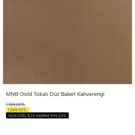
MNB Gold Tokalı Düz Babet
Kahverengi
1.749,00TL
1.249,00TL
YAZA ÖZEL %20 İNDİRİM
999,20TL