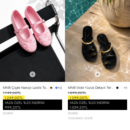
MNB Çiçek Nakışlı Lastik Tokalı Babet Pembe
MNB Gold Yüzük Detaylı Terlik Siyah
+2
+1
1.749,00TL
1.899,00TL
1.249,00TL
1.299,00TL
YAZA ÖZEL %20 İNDİRİM
YAZA ÖZEL %20 İNDİRİM
999,20TL
1.039,20TL
İNDIRIM
İNDIRIM
TÜKENMEK ÜZERE