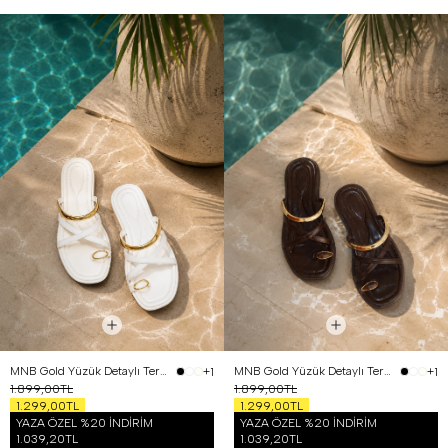
MNB Gold Yüzük Detaylı Terlik Beyaz
MNB Gold Yüzük Detaylı Terlik Kahverengi
+1
+1
1.899,00TL
1.899,00TL
1.299,00TL
1.299,00TL
YAZA ÖZEL %20 İNDİRİM
YAZA ÖZEL %20 İNDİRİM
1.039,20TL
1.039,20TL