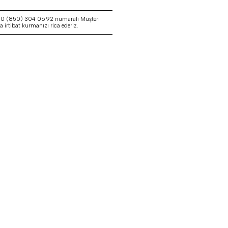
a 0 (850) 304 06 92 numaralı Müşteri
irtibat kurmanızı rica ederiz.