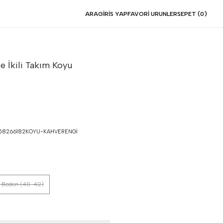
ARA
GIRIS YAP
FAVORI URUNLER
SEPET (
0
)
fe İkili Takım
Koyu
58266182KOYU-KAHVERENGI
 Beden (40-42)