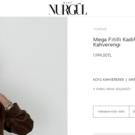
TÜKENDI
Mega Fitilli Kadi
Kahverengi
1.199,00TL
KOYU KAHVERENGI
MN
0 FARKLI RENK SEÇENEĞI
1 Beden (36-38)
2