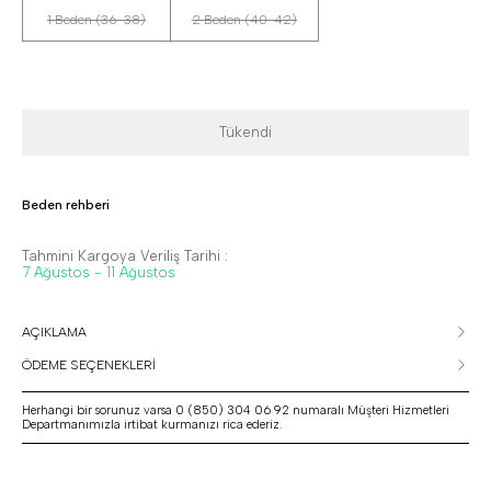
1 Beden (36-38)
2 Beden (40-42)
Tükendi
Beden rehberi
Tahmini Kargoya Veriliş Tarihi :
7 Ağustos - 11 Ağustos
AÇIKLAMA
ÖDEME SEÇENEKLERİ
Herhangi bir sorunuz varsa 0 (850) 304 06 92 numaralı Müşteri Hizmetleri
Departmanımızla irtibat kurmanızı rica ederiz.