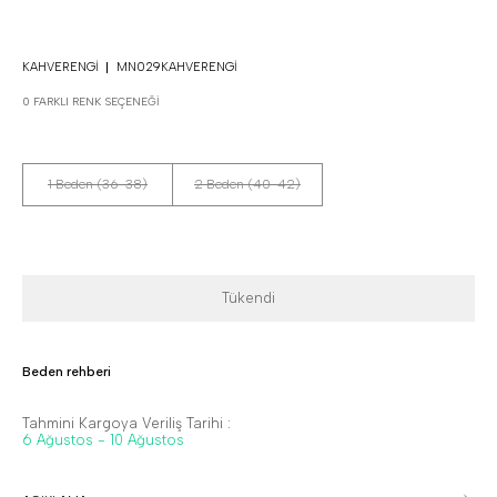
KAHVERENGI
MN029KAHVERENGI
0 FARKLI RENK SEÇENEĞI
1 Beden (36-38)
2 Beden (40-42)
Tükendi
Beden rehberi
Tahmini Kargoya Veriliş Tarihi :
6 Ağustos - 10 Ağustos