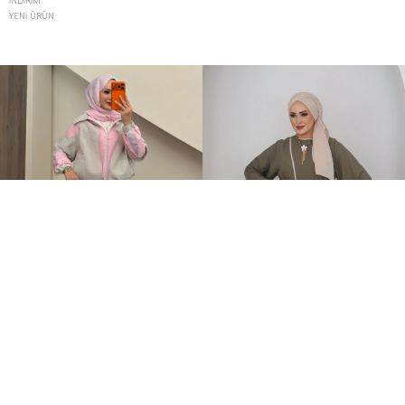
İNDIRIM
YENI ÜRÜN
Qatrem İkili Takım Pembe
MNGO Keten İkili Takım Haki
+2
+1
3.250,00TL
899,00TL