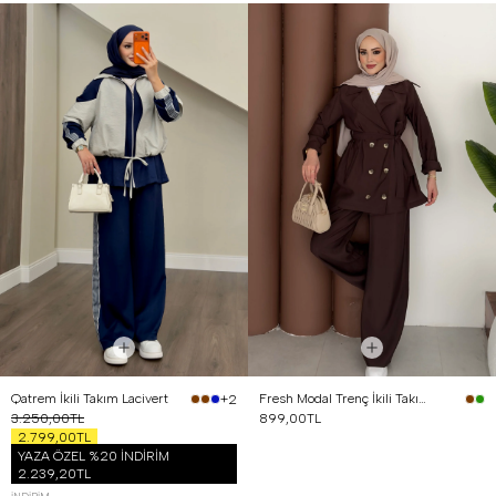
Qatrem İkili Takım Lacivert
Fresh Modal Trenç İkili Takım Kahverengi
+2
3.250,00TL
899,00TL
2.799,00TL
YAZA ÖZEL %20 İNDİRİM
2.239,20TL